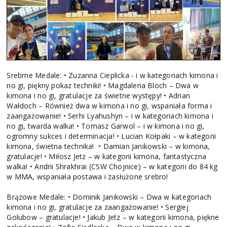
Srebrne Medale: • Zuzanna Cieplicka - i w kategoriach kimona i
no gi, piękny pokaz techniki! • Magdalena Bloch – Dwa w
kimona i no gi, gratulacje za świetne występy! • Adrian
Wałdoch – Również dwa w kimona i no gi, wspaniała forma i
zaangażowanie! • Serhi Lyahushyn – i w kategoriach kimona i
no gi, twarda walka! • Tomasz Garwol – i w kimona i no gi,
ogromny sukces i determinacja! • Lucian Kołpaki – w kategorii
kimona, świetna technika! • Damian Janikowski – w kimona,
gratulacje! • Miłosz Jetz – w kategorii kimona, fantastyczna
walka! • Andrii Shrakhrai (CSW Chojnice) – w kategorii do 84 kg
w MMA, wspaniała postawa i zasłużone srebro!
Brązowe Medale: • Dominik Janikowski – Dwa w kategoriach
kimona i no gi, gratulacje za zaangażowanie! • Sergiej
Golubow – gratulacje! • Jakub Jetz – w kategorii kimona, piękne