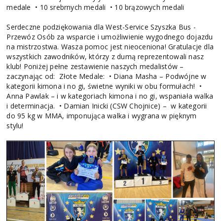
medale • 10 srebrnych medali • 10 brązowych medali
Serdeczne podziękowania dla West-Service Szyszka Bus -
Przewóz Osób za wsparcie i umożliwienie wygodnego dojazdu
na mistrzostwa. Wasza pomoc jest nieoceniona! Gratulacje dla
wszystkich zawodników, którzy z dumą reprezentowali nasz
klub! Poniżej pełne zestawienie naszych medalistów –
zaczynając od: Złote Medale: • Diana Masha – Podwójne w
kategorii kimona i no gi, świetne wyniki w obu formułach! •
Anna Pawlak – i w kategoriach kimona i no gi, wspaniała walka
i determinacja. • Damian Inicki (CSW Chojnice) – w kategorii
do 95 kg w MMA, imponująca walka i wygrana w pięknym
stylu!