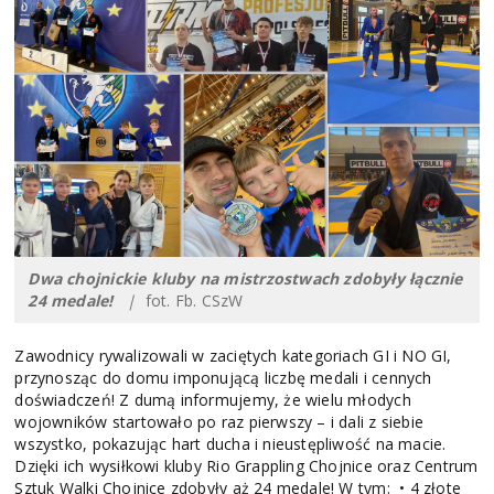
Dwa chojnickie kluby na mistrzostwach zdobyły łącznie
24 medale!
|
fot. Fb. CSzW
Zawodnicy rywalizowali w zaciętych kategoriach GI i NO GI,
przynosząc do domu imponującą liczbę medali i cennych
doświadczeń! Z dumą informujemy, że wielu młodych
wojowników startowało po raz pierwszy – i dali z siebie
wszystko, pokazując hart ducha i nieustępliwość na macie.
Dzięki ich wysiłkowi kluby Rio Grappling Chojnice oraz Centrum
Sztuk Walki Chojnice zdobyły aż 24 medale! W tym: • 4 złote