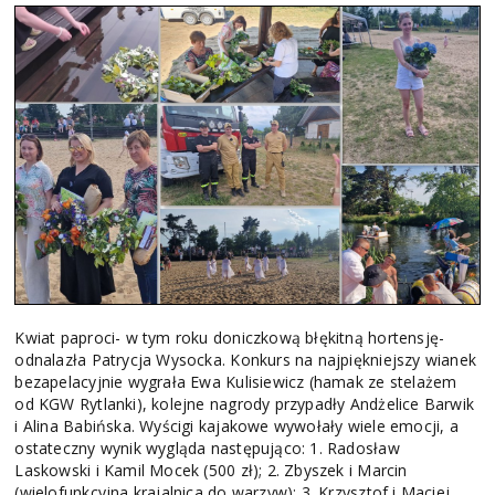
Kwiat paproci- w tym roku doniczkową błękitną hortensję-
odnalazła Patrycja Wysocka. Konkurs na najpiękniejszy wianek
bezapelacyjnie wygrała Ewa Kulisiewicz (hamak ze stelażem
od KGW Rytlanki), kolejne nagrody przypadły Andżelice Barwik
i Alina Babińska. Wyścigi kajakowe wywołały wiele emocji, a
ostateczny wynik wygląda następująco: 1. Radosław
Laskowski i Kamil Mocek (500 zł); 2. Zbyszek i Marcin
(wielofunkcyjna krajalnica do warzyw); 3. Krzysztof i Maciej