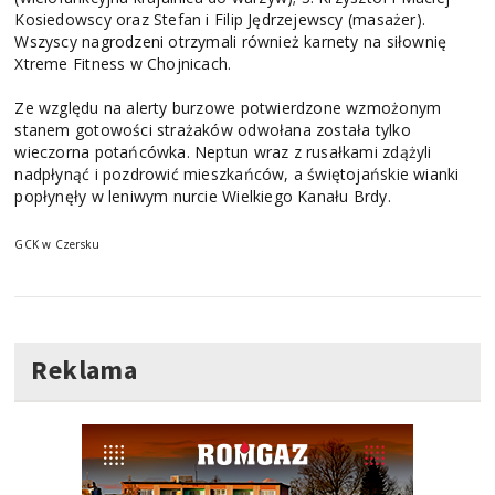
Kosiedowscy oraz Stefan i Filip Jędrzejewscy (masażer).
Wszyscy nagrodzeni otrzymali również karnety na siłownię
Xtreme Fitness w Chojnicach.
Ze względu na alerty burzowe potwierdzone wzmożonym
stanem gotowości strażaków odwołana została tylko
wieczorna potańcówka. Neptun wraz z rusałkami zdążyli
nadpłynąć i pozdrowić mieszkańców, a świętojańskie wianki
popłynęły w leniwym nurcie Wielkiego Kanału Brdy.
GCK w Czersku
Reklama