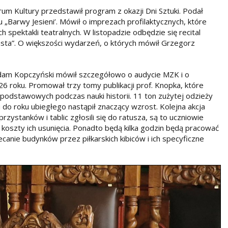
rum Kultury przedstawił program z okazji Dni Sztuki. Podał
 „Barwy Jesieni’. Mówił o imprezach profilaktycznych, które
spektakli teatralnych. W listopadzie odbędzie się recital
sta”. O większości wydarzeń, o których mówił Grzegorz
 Adam Kopczyński mówił szczegółowo o audycie MZK i o
6 roku. Promował trzy tomy publikacji prof. Knopka, które
dstawowych podczas nauki historii. 11 ton zużytej odzieży
u do roku ubiegłego nastąpił znaczący wzrost. Kolejna akcja
ystanków i tablic zgłosili się do ratusza, są to uczniowie
 koszty ich usunięcia. Ponadto będą kilka godzin będą pracować
canie budynków przez piłkarskich kibiców i ich specyficzne