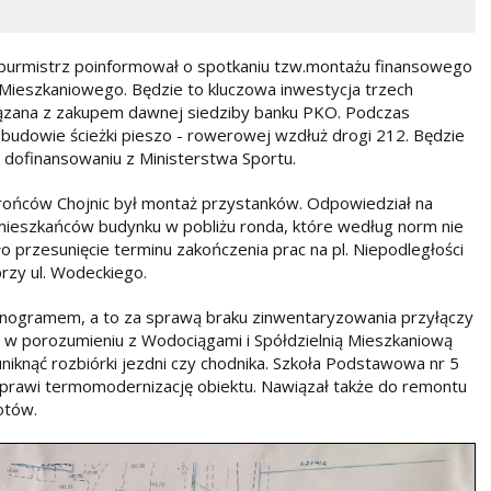
j burmistrz poinformował o spotkaniu tzw.montażu finansowego
Mieszkaniowego. Będzie to kluczowa inwestycja trzech
wiązana z zakupem dawnej siedziby banku PKO. Podczas
 budowie ścieżki pieszo - rowerowej wzdłuż drogi 212. Będzie
ki dofinansowaniu z Ministerstwa Sportu.
rońców Chojnic był montaż przystanków. Odpowiedział na
ieszkańców budynku w pobliżu ronda, które według norm nie
 przesunięcie terminu zakończenia prac na pl. Niepodległości
przy ul. Wodeckiego.
monogramem, a to za sprawą braku zinwentaryzowania przyłączy
z w porozumieniu z Wodociągami i Spółdzielnią Mieszkaniową
 uniknąć rozbiórki jezdni czy chodnika. Szkoła Podstawowa nr 5
oprawi termomodernizację obiektu. Nawiązał także do remontu
otów.