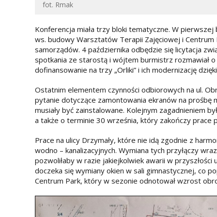
fot. Rmak
Konferencja miała trzy bloki tematyczne. W pierwsze
ws. budowy Warsztatów Terapii Zajęciowej i Centrum 
samorządów. 4 października odbędzie się licytacja z
spotkania ze starostą i wójtem burmistrz rozmawiał o
dofinansowanie na trzy „Orliki” i ich modernizację dzię
Ostatnim elementem czynności odbiorowych na ul. Ob
pytanie dotyczące zamontowania ekranów na prośbę m
musiały być zainstalowane. Kolejnym zagadnieniem było
a także o terminie 30 września, który zakończy prace 
Prace na ulicy Drzymały, które nie idą zgodnie z har
wodno – kanalizacyjnych. Wymiana tych przyłączy wra
pozwoliłaby w razie jakiejkolwiek awarii w przyszłości
doczeka się wymiany okien w sali gimnastycznej, co p
Centrum Park, który w sezonie odnotował wzrost obr