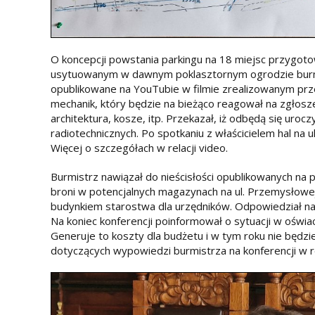
O koncepcji powstania parkingu na 18 miejsc przygot
usytuowanym w dawnym poklasztornym ogrodzie burmist
opublikowane na YouTubie w filmie zrealizowanym prz
mechanik, który będzie na bieżąco reagował na zgłosz
architektura, kosze, itp. Przekazał, iż odbędą się ur
radiotechnicznych. Po spotkaniu z właścicielem hal na
Więcej o szczegółach w relacji video.
Burmistrz nawiązał do nieścisłości opublikowanych na 
broni w potencjalnych magazynach na ul. Przemysłowe
budynkiem starostwa dla urzędników. Odpowiedział na 
Na koniec konferencji poinformował o sytuacji w oświa
Generuje to koszty dla budżetu i w tym roku nie będz
dotyczących wypowiedzi burmistrza na konferencji w 