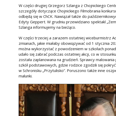
W części drugiej Grzegorz Szlanga z Chojnickiego Cent
szczegóły dotyczące Chojnickiego Filmobrania konkursu
odbędą się w ChCK. Nawiązał także do październikowych 
Edyty Geppert. W grudniu przewidziano spektakl „Zem
Szlanga informujemy na bieżąco.
W części trzeciej a zarazem ostatniej wiceburmistrz
zmianach, jakie miałaby obowiązywać od 1 stycznia 202
można wykorzystać z powodzeniem w szkołach ponadpo
udało się zabrać podczas ostatniej akcji, co w stosunk
została zaplanowana na grudzień. Sprawcy malowania prz
szkół podstawowych, gdzie rodzice zgodzili się pokryć
w Schronisku „Przytulisko”. Poruszono także inne oszpe
malunki.