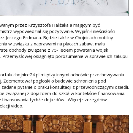
owanym przez Krzysztofa Haliżaka a mającym być
rz wypowiedział się pozytywnie. Wyjaśnił nieścisłości
ez Jerzego Erdmana. Będzie także w Chojnicach mobilny
enia w związku z naprawami na placach zabaw, mała
oczyste obchody związane z 75- leciem powstania wojsk
 ul. Przemysłowej osiągnięto porozumienie w sprawie ich zakupu.
portalu chojnice24.pl między innymi odnośnie przechowywania
j. Zdementował pogłoski o budowie schronienia pod
zadane pytanie o braku konsultacji z przewodniczącymi osiedli.
cie związanej z dojazdem do szkół w kontekście finansowania.
ie finansowania tychże dojazdów. Więcej szczegółów
relacji video.