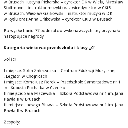
w Brusach, Justyna Piekarska – dyrektor DK w Wielu, Mirosław
Stoltmann – instruktor muzyki oraz wicedyrektor w CKiB
w Brusach, Wiesław Galikowski – instruktor muzyki w DK
w Rytlu oraz Anna Orlikowska – dyrektor CKiB w Brusach
Po wysłuchaniu 77 podmiotów wykonawczych jury przyznało
następujące nagrody:
Kategoria wiekowa: przedszkola i klasy „0”
Soliści:
I miejsce: Sofia Zahatynska – Centrum Edukacji Muzycznej
„Legato” w Chojnicach
I miejsce: Korneliusz Fierek – Przedszkole Samorządowe nr 1
im. Kubusia Puchatka w Czersku
II miejsce: Sara Miszewska – Szkoła Podstawowa nr 1 im. Jana
Pawła II w Brusach
III miejsce: Jadwiga Bławat – Szkoła Podstawowa nr 1 im. Jana
Pawła II w Brusach
Zespoły: