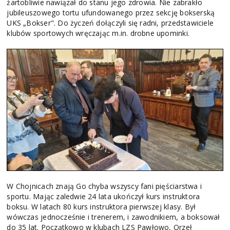
żartobliwie nawiązał do stanu jego zdrowia. Nie zabrakło
jubileuszowego tortu ufundowanego przez sekcję bokserską
UKS „Bokser". Do życzeń dołączyli się radni, przedstawiciele
klubów sportowych wręczając m.in. drobne upominki.
W Chojnicach znają Go chyba wszyscy fani pięściarstwa i
sportu. Mając zaledwie 24 lata ukończył kurs instruktora
boksu. W latach 80 kurs instruktora pierwszej klasy. Był
wówczas jednocześnie i trenerem, i zawodnikiem, a boksował
do 35 lat. Początkowo w klubach LZS Pawłowo, Orzeł