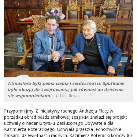
Atmosfera była pełna ciepła i serdeczności. Spotkanie
było okazją do świętowania, jak również do dzielenia
się wspomnieniami.
|
fot. Rmak
Przypomnijmy. Z inicjatywy radnego Andrzeja Platy w
porządku obrad październikowej sesji RM znalazł się projekt
uchwały o nadaniu tytułu Zasłużonego Obywatela dla
Kazimierza Poterackiego. Uchwała przeszła jednomyślnie
głosami dziewiętnastu radnych. Kazimierz Poteracki kończy 80