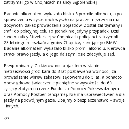
zatrzymał go w Chojnicach na ulicy Sępoleńskiej.
Badanie alkomatem wykazało blisko 3 promile alkoholu, a po
sprawdzeniu w systemach wyszło na jaw, że mężczyzna ma
dożywotni zakaz prowadzenia pojazdów. Został zatrzymany i
trafił do policyjnej celi. To jednak nie jedyny przypadek. Dziś
rano na ulicy Strzeleckiej w Chojnicach policjanci zatrzymali
28-letniego mieszkańca gminy Chojnice, kierującego BMW.
Badanie alkomatem wykazało blisko promil alkoholu. Kierowca
stracił prawo jazdy, a o jego dalszym losie zdecyduje sąd.
Przypominamy: Za kierowanie pojazdem w stanie
nietrzeźwości grozi kara do 3 lat pozbawienia wolności, za
prowadzenie wbrew zakazowi sądowemu do 5 lat, a ponadto
obowiązkowe świadczenie pieniężne w wysokości do 60
tysięcy złotych na rzecz Funduszu Pomocy Pokrzywdzonym
oraz Pomocy Postpenitencjarnej. Nie ma usprawiedliwienia dla
jazdy na podwójnym gazie. Dbajmy o bezpieczeństwo – swoje
i innych.
KPP