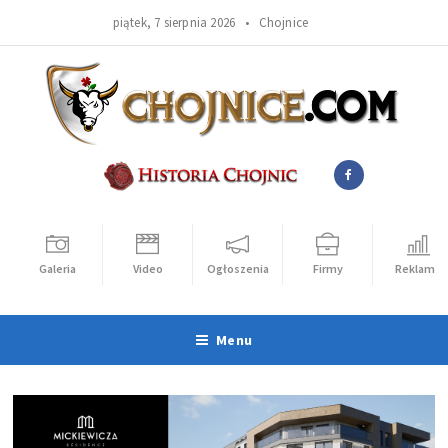
piątek, 7 sierpnia 2026 •
Chojnice
Galeria
Video
Ogłoszenia
Firmy
Reklama
Menu