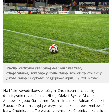
Ruchy kadrowe stanowią element realizacji
długofalowej strategii przebudowy struktury drużyny
przed nowym cyklem rozgrywkowym.
|
fot. Rmak
Na liście zawodników, z którymi Chojniczanka chce się
definitywnie rozstać, znaleźli się: Oleksii Bykov, Michał
Antkowiak, Joao Guilherme, Dominik Lemka, Adrian Kacerik i
Babacar Diallo nie będą w przyszłym sezonie reprezentować
barw Chojniczanki. To wyraźny sygnał, że Chojniczanka celuje