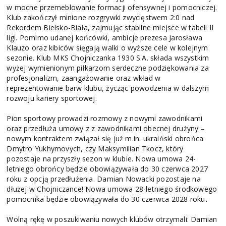
w mocne przemeblowanie formacji ofensywnej i pomocniczej.
Klub zakończył minione rozgrywki zwycięstwem 2:0 nad
Rekordem Bielsko-Biała, zajmując stabilne miejsce w tabeli II
ligi. Pomimo udanej końcówki, ambicje prezesa Jarosława
Klauzo oraz kibiców sięgają walki o wyższe cele w kolejnym
sezonie. Klub MKS Chojniczanka 1930 S.A. składa wszystkim
wyżej wymienionym piłkarzom serdeczne podziękowania za
profesjonalizm, zaangażowanie oraz wkład w
reprezentowanie barw klubu, życząc powodzenia w dalszym
rozwoju kariery sportowej.
Pion sportowy prowadzi rozmowy z nowymi zawodnikami
oraz przedłuża umowy z z zawodnikami obecnej drużyny –
nowym kontraktem związał się już m.in. ukraiński obrońca
Dmytro Yukhymovych, czy Maksymilian Tkocz, który
pozostaje na przyszły sezon w klubie. Nowa umowa 24-
letniego obrońcy będzie obowiązywała do 30 czerwca 2027
roku z opcją przedłużenia. Damian Nowacki pozostaje na
dłużej w Chojniczance! Nowa umowa 28-letniego środkowego
pomocnika będzie obowiązywała do 30 czerwca 2028 roku
.
Wolną rękę w poszukiwaniu nowych klubów otrzymali: Damian