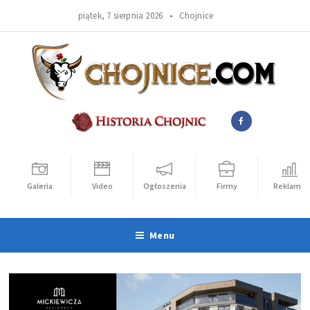
piątek, 7 sierpnia 2026 •
Chojnice
Galeria
Video
Ogłoszenia
Firmy
Reklama
Menu