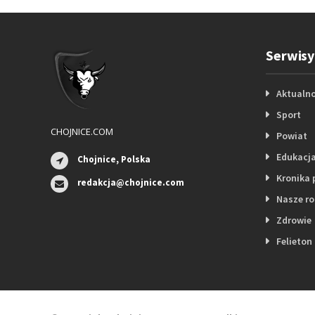
Serwisy
Aktualno
Sport
CHOJNICE.COM
Powiat
Edukacj
Chojnice, Polska
Kronika 
redakcja@chojnice.com
Nasze r
Zdrowie
Felieton