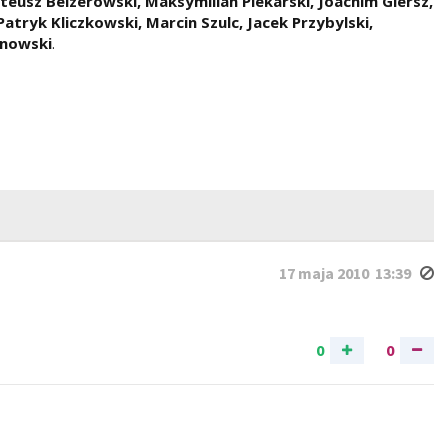
ateusz Belzerowski, Maksymilian Piekarski, Joachim Giersz,
tryk Kliczkowski, Marcin Szulc, Jacek Przybylski,
anowski
.
17 maja 2010 13:39
0
0