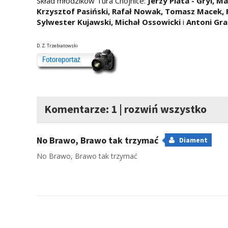
Skład młodzików Tura Chojnice:
Jerzy Plata - Gryl, M
Krzysztof Pasiński, Rafał Nowak, Tomasz Macek, Pa
Sylwester Kujawski, Michał Ossowicki
i
Antoni Gr
D. Z. Trzebiatowski
Komentarze: 1
|
rozwiń wszystko
No Brawo, Brawo tak trzymać
Diament
No Brawo, Brawo tak trzymać