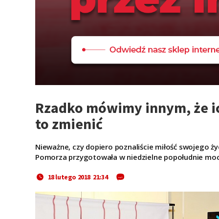
Rzadko mówimy innym, że i
to zmienić
Nieważne, czy dopiero poznaliście miłość swojego ży
Pomorza przygotowała w niedzielne popołudnie moc at
18 lutego 2018 21:34