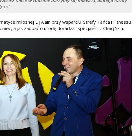
zecież także w rodzinie darzymy się miłością, dlatego każdy
(m.n.)
tyce miłosnej Dj Alain przy wsparciu Strefy Tańca i Fitnessu
ec, a jak zadbać o urodę doradzali specjaliści z Cliniq Skin.