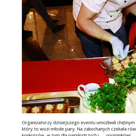
Organizatorzy dzisiejszego eventu umożliwili chętn
który to wozi młode pary. Na zakochanych czekała rów
konkursów, w tym dla najmłodszych i … upominków!