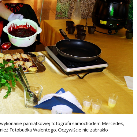
ym wykonanie pamiątkowej fotografii samochodem Mercedes,
nież Fotobudka Walentego. Oczywiście nie zabrakło