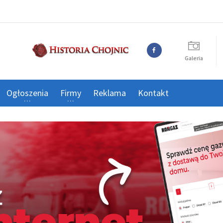
Galeria
Ogłoszenia
Firmy
Reklama
Kontakt