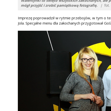
Walentynki to święto wszystkich zakochanych, ale pr
mógł przyjść i zrobić pamiątkową fotografię.
|
fot. 
Imprezę poprowadził w rytmie przebojów, w tym o tema
Jola. Specjalne menu dla zakochanych przygotował Gościni