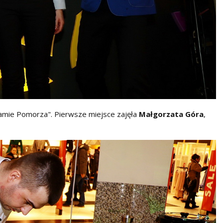
ramie Pomorza". Pierwsze miejsce zajęła
Małgorzata Góra
,