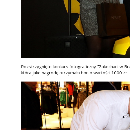
Rozstrzygnięto konkurs fotograficzny "Zakochani w B
która jako nagrodę otrzymała bon o wartości 1000 zł.