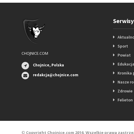
Serwisy
Aktualno
Sport
CHOJNICE.COM
Powiat
Edukacj
Chojnice, Polska
Kronika 
redakcja@chojnice.com
Nasze r
Zdrowie
Felieton
©
Copyright Chojnice.com 2016. Wszelkie prawa zastrze