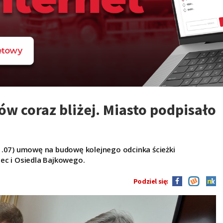
w coraz bliżej. Miasto podpisało
1.07) umowę na budowę kolejnego odcinka ścieżki
ec i Osiedla Bajkowego.
Podziel się: