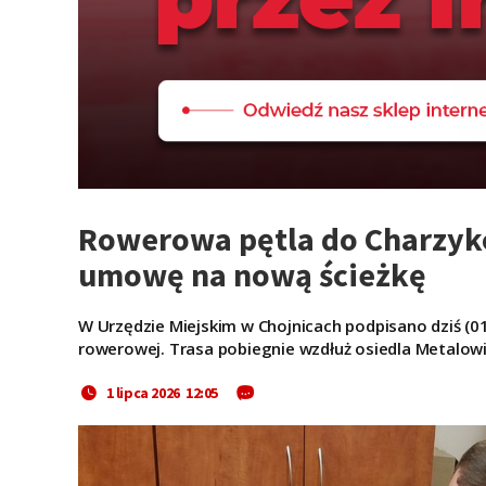
Rowerowa pętla do Charzykó
umowę na nową ścieżkę
W Urzędzie Miejskim w Chojnicach podpisano dziś (0
rowerowej. Trasa pobiegnie wzdłuż osiedla Metalowi
1 lipca 2026 12:05