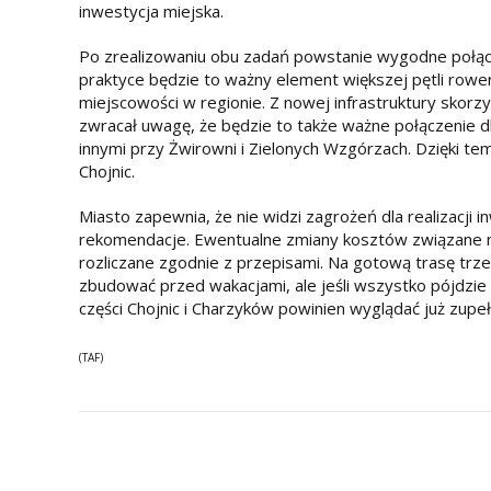
inwestycja miejska.
Po zrealizowaniu obu zadań powstanie wygodne połą
praktyce będzie to ważny element większej pętli rower
miejscowości w regionie. Z nowej infrastruktury skorzy
zwracał uwagę, że będzie to także ważne połączenie d
innymi przy Żwirowni i Zielonych Wzgórzach. Dzięki te
Chojnic.
Miasto zapewnia, że nie widzi zagrożeń dla realizacji
rekomendacje. Ewentualne zmiany kosztów związane n
rozliczane zgodnie z przepisami. Na gotową trasę trzeb
zbudować przed wakacjami, ale jeśli wszystko pójdzi
części Chojnic i Charzyków powinien wyglądać już zupełn
(TAF)