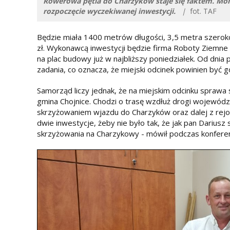
Rowerowa pętla do Charzyków staje się faktem. M
rozpoczęcie wyczekiwanej inwestycji.
|
fot. TAF
Będzie miała 1400 metrów długości, 3,5 metra szerokoś
zł. Wykonawcą inwestycji będzie firma Roboty Ziemne D
na plac budowy już w najbliższy poniedziałek. Od dni
zadania, co oznacza, że miejski odcinek powinien być 
Samorząd liczy jednak, że na miejskim odcinku sprawa
gmina Chojnice. Chodzi o trasę wzdłuż drogi wojewódzk
skrzyżowaniem wjazdu do Charzyków oraz dalej z rejo
dwie inwestycje, żeby nie było tak, że jak pan Darius
skrzyżowania na Charzykowy - mówił podczas konferenc