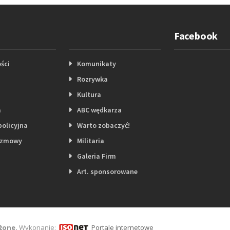
Facebook
ści
Komunikaty
Rozrywka
Kultura
a
ABC wędkarza
policyjna
Warto zobaczyć!
ozmowy
Militaria
Galeria Firm
Art. sponsorowane
żone.
Wykonanie:
Portale internetowe