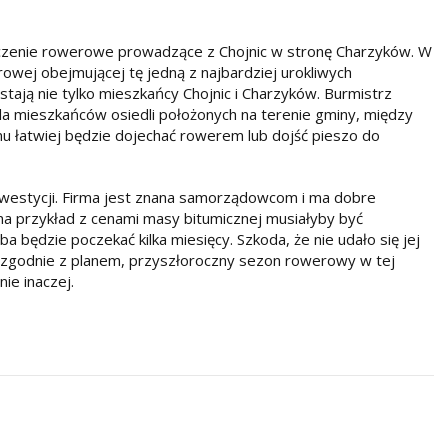
czenie rowerowe prowadzące z Chojnic w stronę Charzyków. W
owej obejmującej tę jedną z najbardziej urokliwych
stają nie tylko mieszkańcy Chojnic i Charzyków. Burmistrz
la mieszkańców osiedli położonych na terenie gminy, między
mu łatwiej będzie dojechać rowerem lub dojść pieszo do
 inwestycji. Firma jest znana samorządowcom i ma dobre
a przykład z cenami masy bitumicznej musiałyby być
a będzie poczekać kilka miesięcy. Szkoda, że nie udało się jej
e zgodnie z planem, przyszłoroczny sezon rowerowy w tej
ie inaczej.