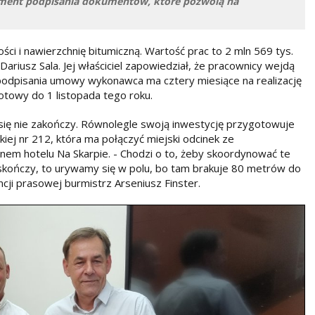
oment podpisania dokumentów, które pozwolą na
ci i nawierzchnię bitumiczną. Wartość prac to 2 mln 569 tys.
ariusz Sala. Jej właściciel zapowiedział, że pracownicy wejdą
a podpisania umowy wykonawca ma cztery miesiące na realizację
gotowy do 1 listopada tego roku.
 się nie zakończy. Równolegle swoją inwestycję przygotowuje
iej nr 212, która ma połączyć miejski odcinek ze
nem hotelu Na Skarpie. - Chodzi o to, żeby skoordynować te
z skończy, to urywamy się w polu, bo tam brakuje 80 metrów do
ji prasowej burmistrz Arseniusz Finster.