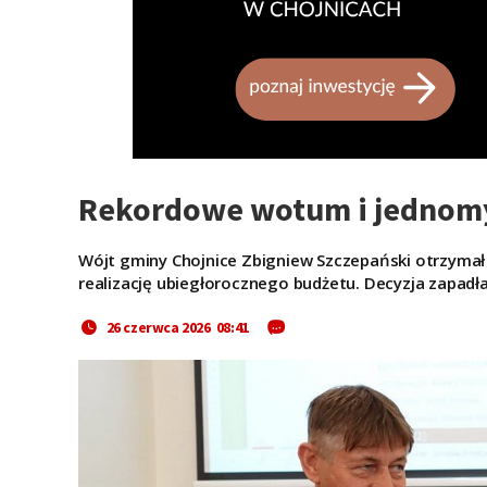
Rekordowe wotum i jednomy
Wójt gminy Chojnice Zbigniew Szczepański otrzymał
realizację ubiegłorocznego budżetu. Decyzja zapadła
26 czerwca 2026 08:41