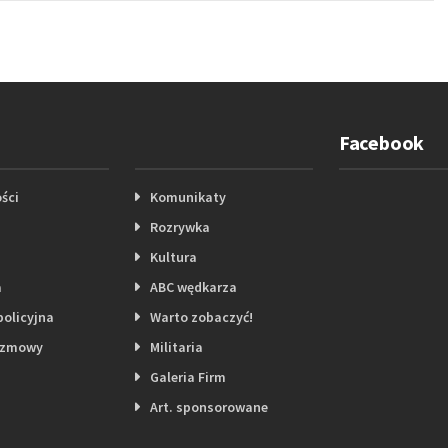
Facebook
ści
Komunikaty
Rozrywka
Kultura
a
ABC wędkarza
policyjna
Warto zobaczyć!
ozmowy
Militaria
Galeria Firm
Art. sponsorowane