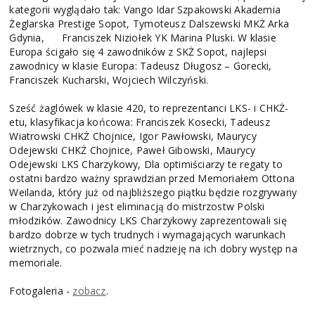
kategorii wyglądało tak: Vango Idar Szpakowski Akademia
Żeglarska Prestige Sopot, Tymoteusz Dalszewski MKŻ Arka
Gdynia, Franciszek Niziołek YK Marina Pluski. W klasie
Europa ścigało się 4 zawodników z SKŻ Sopot, najlepsi
zawodnicy w klasie Europa: Tadeusz Długosz – Gorecki,
Franciszek Kucharski, Wojciech Wilczyński.
Sześć żaglówek w klasie 420, to reprezentanci LKS- i CHKŻ-
etu, klasyfikacja końcowa: Franciszek Kosecki, Tadeusz
Wiatrowski CHKŻ Chojnice, Igor Pawłowski, Maurycy
Odejewski CHKŻ Chojnice, Paweł Gibowski, Maurycy
Odejewski LKS Charzykowy, Dla optimiściarzy te regaty to
ostatni bardzo ważny sprawdzian przed Memoriałem Ottona
Weilanda, który już od najbliższego piątku będzie rozgrywany
w Charzykowach i jest eliminacją do mistrzostw Polski
młodzików. Zawodnicy LKS Charzykowy zaprezentowali się
bardzo dobrze w tych trudnych i wymagających warunkach
wietrznych, co pozwala mieć nadzieję na ich dobry występ na
memoriale.
Fotogaleria -
zobacz
.