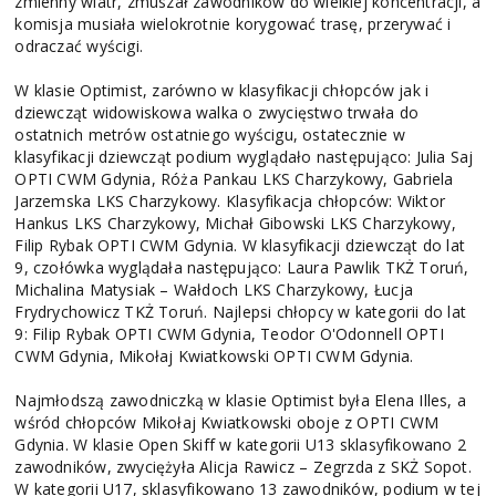
zmienny wiatr, zmuszał zawodników do wielkiej koncentracji, a
komisja musiała wielokrotnie korygować trasę, przerywać i
odraczać wyścigi.
W klasie Optimist, zarówno w klasyfikacji chłopców jak i
dziewcząt widowiskowa walka o zwycięstwo trwała do
ostatnich metrów ostatniego wyścigu, ostatecznie w
klasyfikacji dziewcząt podium wyglądało następująco: Julia Saj
OPTI CWM Gdynia, Róża Pankau LKS Charzykowy, Gabriela
Jarzemska LKS Charzykowy. Klasyfikacja chłopców: Wiktor
Hankus LKS Charzykowy, Michał Gibowski LKS Charzykowy,
Filip Rybak OPTI CWM Gdynia. W klasyfikacji dziewcząt do lat
9, czołówka wyglądała następująco: Laura Pawlik TKŻ Toruń,
Michalina Matysiak – Wałdoch LKS Charzykowy, Łucja
Frydrychowicz TKŻ Toruń. Najlepsi chłopcy w kategorii do lat
9: Filip Rybak OPTI CWM Gdynia, Teodor O'Odonnell OPTI
CWM Gdynia, Mikołaj Kwiatkowski OPTI CWM Gdynia.
Najmłodszą zawodniczką w klasie Optimist była Elena Illes, a
wśród chłopców Mikołaj Kwiatkowski oboje z OPTI CWM
Gdynia. W klasie Open Skiff w kategorii U13 sklasyfikowano 2
zawodników, zwyciężyła Alicja Rawicz – Zegrzda z SKŻ Sopot.
W kategorii U17, sklasyfikowano 13 zawodników, podium w tej