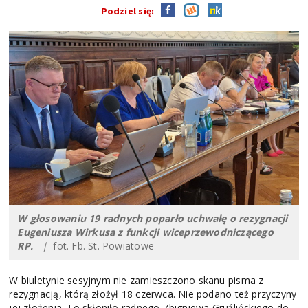
Podziel się:
W głosowaniu 19 radnych poparło uchwałę o rezygnacji
Eugeniusza Wirkusa z funkcji wiceprzewodniczącego
RP.
|
fot. Fb. St. Powiatowe
W biuletynie sesyjnym nie zamieszczono skanu pisma z
rezygnacją, którą złożył 18 czerwca. Nie podano też przyczyny
jej złożenia. To skłoniło radnego Zbigniewa Gruźlińskiego do