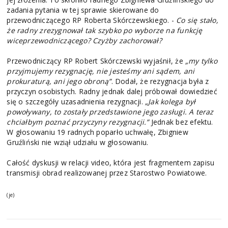
zadania pytania w tej sprawie skierowane do
przewodniczącego RP Roberta Skórczewskiego. -
Co się stało,
że radny zrezygnował tak szybko po wyborze na funkcję
wiceprzewodniczącego? Czyżby zachorował?
Przewodniczący RP Robert Skórczewski wyjaśnił, że
„my tylko
przyjmujemy rezygnację, nie jesteśmy ani sądem, ani
prokuraturą, ani jego obroną”
. Dodał, że rezygnacja była z
przyczyn osobistych. Radny jednak dalej próbował dowiedzieć
się o szczegóły uzasadnienia rezygnacji.
„Jak kolega był
powoływany, to zostały przedstawione jego zasługi. A teraz
chciałbym poznać przyczyny rezygnacji.”
Jednak bez efektu.
W głosowaniu 19 radnych poparło uchwałę, Zbigniew
Gruźliński nie wziął udziału w głosowaniu.
Całość dyskusji w relacji video, która jest fragmentem zapisu
transmisji obrad realizowanej przez Starostwo Powiatowe.
(je)