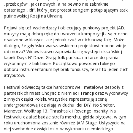
„przebojów”, jak i nowych, a na pewno nie zabraknie
ostatniego „Idi”, który jest protest songiem potępiającym atak
putinowskiej Rosji na Ukrainę.
Pojawi się też wschodzący i obiecujący punkowy projekt JAD,
muzycy mają dobrą rękę do tworzenia kompozycji - są mocno
osadzone w klasyce, ale jednak czuć w nich nową falę. Może
dlatego, że gdyńsko-warszawskiemu projektowi mocno wieje
od morza? Widowiskowo zapowiada się występ teksańskiej
kapeli Days N’ Daze. Grają folk punka... na tarce do prania i
wykonanym z bali basie. Początkowo powodem takiego
doboru instrumentarium był brak funduszy, teraz to jeden z ich
atrybutów.
Festiwal odwiedzą także hardcore’owe i metalowe zespoły z
partnerskich miast Chojnic z Niemiec i Francji oraz wykonawcy
z innych części Polski. Wszystkie reprezentują scenę
undergroundową i działają w duchu idei DIY: No Shelter,
Manøver, Wolftrap 13, Thrashtalk i Revenge Insanity. Na
festiwalu działać będzie strefa merchu, giełda płytowa, w tym
roku uruchomiona zostanie również JAM Stage. Usłyszycie na
niej swobodne dźwięki
m.in
. w wykonaniu niemieckiego