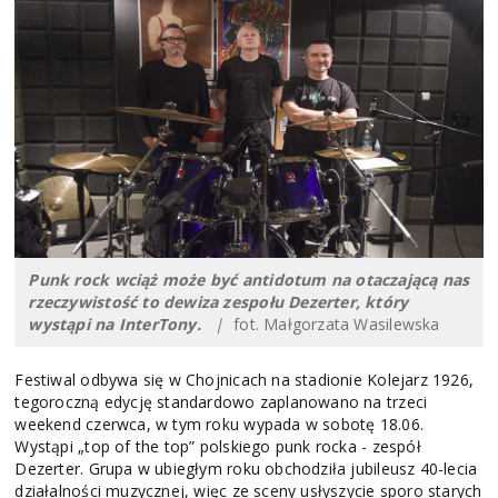
Punk rock wciąż może być antidotum na otaczającą nas
rzeczywistość to dewiza zespołu Dezerter, który
wystąpi na InterTony.
|
fot. Małgorzata Wasilewska
Festiwal odbywa się w Chojnicach na stadionie Kolejarz 1926,
tegoroczną edycję standardowo zaplanowano na trzeci
weekend czerwca, w tym roku wypada w sobotę 18.06.
Wystąpi „top of the top” polskiego punk rocka - zespół
Dezerter. Grupa w ubiegłym roku obchodziła jubileusz 40-lecia
działalności muzycznej, więc ze sceny usłyszycie sporo starych