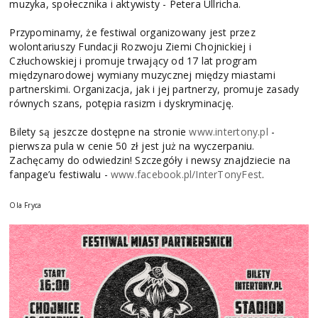
muzyka, społecznika i aktywisty - Petera Ullricha.
Przypominamy, że festiwal organizowany jest przez
wolontariuszy Fundacji Rozwoju Ziemi Chojnickiej i
Człuchowskiej i promuje trwający od 17 lat program
międzynarodowej wymiany muzycznej między miastami
partnerskimi. Organizacja, jak i jej partnerzy, promuje zasady
równych szans, potępia rasizm i dyskryminację.
Bilety są jeszcze dostępne na stronie
www.intertony.pl
-
pierwsza pula w cenie 50 zł jest już na wyczerpaniu.
Zachęcamy do odwiedzin! Szczegóły i newsy znajdziecie na
fanpage’u festiwalu -
www.facebook.pl/InterTonyFest
.
Ola Fryca