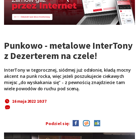
Punkowo - metalowe InterTony
z Dezerterem na czele!
InterTony w tegorocznej, siódmej już odsłonie, kładą mocny
akcent na punk rocka, więc jeżeli poszukujecie ciekawych
miejsc „do wyskakania się” - z pewnością znajdziecie tam
wiele powodów do ruchu pod sceną.
16 maja 2022 10:37
Podziel się: