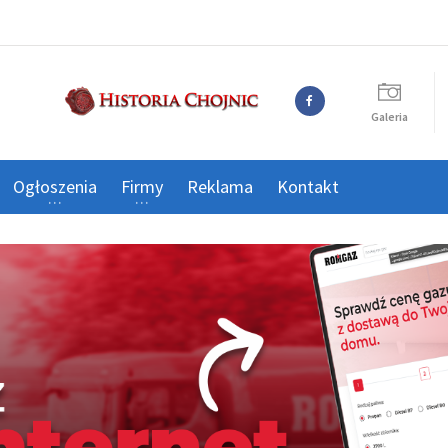
Galeria
Ogłoszenia
Firmy
Reklama
Kontakt