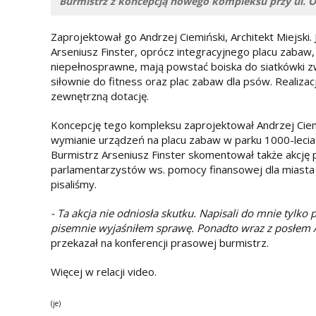
Burmistrz z koncepcją nowego kompleksu przy ul. O
Zaprojektował go Andrzej Ciemiński, Architekt Miejski.
Arseniusz Finster, oprócz integracyjnego placu zabaw,
niepełnosprawne, mają powstać boiska do siatkówki zw
siłownie do fitness oraz plac zabaw dla psów. Realizac
zewnętrzną dotację.
Koncepcję tego kompleksu zaprojektował Andrzej Ciemi
wymianie urządzeń na placu zabaw w parku 1000-lecia o
Burmistrz Arseniusz Finster skomentował także akcję 
parlamentarzystów ws. pomocy finansowej dla miasta 
pisaliśmy.
- Ta akcja nie odniosła skutku. Napisali do mnie tylk
pisemnie wyjaśniłem sprawę. Ponadto wraz z posłem A
przekazał na konferencji prasowej burmistrz.
Więcej w relacji video.
(je)