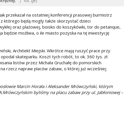
krężnej.
|
fot. (je)
 Jak przekazał na ostatniej konferencji prasowej burmistrz
 z którego będą mogły także skorzystać dzieci
ykłej oraz plażowej, boisko do koszykówki, tor do petanque,
ja będzie możliwa, o ile miasto pozyska na tę inwestycję
ński, Architekt Miejski. Wkrótce mają ruszyć prace przy
podal skateparku. Koszt tych robót, to ok. 360 tys. zł.
pisania listów przez Michała Gruchałę do pomorskich
na rzecz napraw placów zabaw, o której już wcześniej
o posłowie Marcin Horała i Aleksander Mrówczyński, którym
.Mrówczyńskim byliśmy na placu zabaw przy ul. Jabłoniowej
–