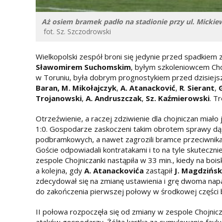
Aż osiem bramek padło na stadionie przy ul. Mickiew
fot. Sz. Szczodrowski
Wielkopolski zespół broni się jedynie przed spadkiem z I
Sławomirem Suchomskim
, byłym szkoleniowcem Cho
w Toruniu, była dobrym prognostykiem przed dzisiejs
Baran,
M. Mikołajczyk
,
A. Atanacković
,
R
.
Sierant
,
Trojanowski
,
A.
Andruszczak
,
Sz. Kaźmierowski
. T
Otrzeźwienie, a raczej zdziwienie dla chojniczan miało 
1:0. Gospodarze zaskoczeni takim obrotem sprawy dążyl
podbramkowych, a nawet zagrozili bramce przeciwnika
Goście odpowiadali kontratakami i to na tyle skutecznie
zespole Chojniczanki nastąpiła w 33 min., kiedy na boi
a kolejna, gdy
A.
Atanackovića
zastąpił
J.
Magdzińsk
zdecydował się na zmianę ustawienia i grę dwoma napas
do zakończenia pierwszej połowy w środkowej części
II połowa rozpoczęła się od zmiany w zespole Chojnicz