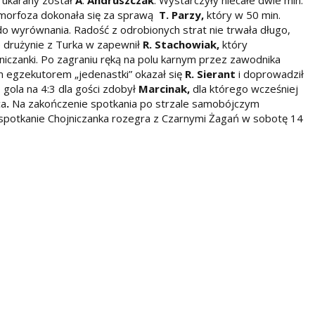
 ukarany został
A
.
Andruszczak
. Wystarczyły niecałe dwie min.
etamorfoza dokonała się za sprawą
T. Parzy,
który w 50 min.
do wyrównania. Radość z odrobionych strat nie trwała długo,
e drużynie z Turka w zapewnił
R. Stachowiak,
który
czanki. Po zagraniu ręką na polu karnym przez zawodnika
m egzekutorem „jedenastki” okazał się
R. Sierant
i doprowadził
gola na 4:3 dla gości zdobył
Marcinak,
dla którego wcześniej
ca
.
Na zakończenie spotkania po strzale samobójczym
 spotkanie Chojniczanka rozegra z Czarnymi Żagań w sobotę 14