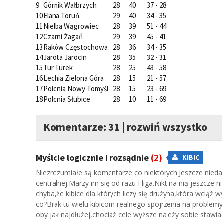
9
Górnik Wałbrzych
28
40
37 - 28
10
Elana Toruń
29
40
34 - 35
11
Nielba Wągrowiec
28
39
51 - 44
12
Czarni Żagań
29
39
45 - 41
13
Raków Częstochowa
28
36
34 - 35
14
Jarota Jarocin
28
35
32 - 31
15
Tur Turek
28
25
43 - 58
16
Lechia Zielona Góra
28
15
21 - 57
17
Polonia Nowy Tomyśl
28
15
23 - 69
18
Polonia Słubice
28
10
11 - 69
Komentarze: 31
|
rozwiń wszystko
Myślcie logicznie i rozsądnie
(2)
KIBIC
Niezrozumiałe są komentarze co niektórych.Jeszcze niedaw
centralnej.Marzy im się od razu I liga.Nikt na nią jeszcze
chyba,że kibice dla których liczy się drużyna,która wciąż w
co?Brak tu wielu kibicom realnego spojrzenia na problemy z 
oby jak najdłużej,chociaż cele wyższe należy sobie stawia