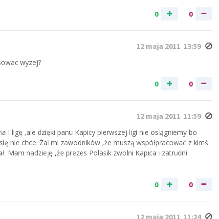
0
0
12 maja 2011 13:59
nsowac wyzej?
0
0
12 maja 2011 11:59
I ligę ,ale dzięki panu Kapicy pierwszej ligi nie osiągniemy bo
ć się nie chce. Żal mi zawodników ,że muszą współpracować z kimś
. Mam nadzieję ,że prezes Polasik zwolni Kapica i zatrudni
0
0
12 maja 2011 11:24