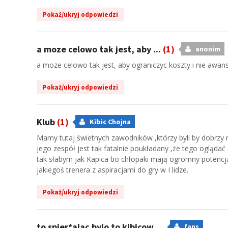
Pokaż/ukryj odpowiedzi
a moze celowo tak jest, aby ...
(1)
anonim
a moze celowo tak jest, aby ograniczyc koszty i nie awa
Pokaż/ukryj odpowiedzi
Klub
(1)
Kibic Chojna
Mamy tutaj świetnych zawodników ,którzy byli by dobrzy na 
jego zespół jest tak fatalnie poukładany ,że tego ogląda
tak słabym jak Kapica bo chłopaki mają ogromny potencjał
jakiegoś trenera z aspiracjami do gry w I lidze.
Pokaż/ukryj odpowiedzi
to spier*alac bylo to kibicow ...
fans