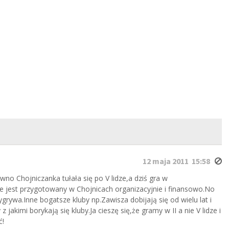
12 maja 2011 15:58
no Chojniczanka tułała się po V lidze,a dziś gra w
 nie jest przygotowany w Chojnicach organizacyjnie i finansowo.No
ygrywa.Inne bogatsze kluby np.Zawisza dobijają się od wielu lat i
jakimi borykają się kluby.Ja cieszę się,że gramy w II a nie V lidze i
ć!