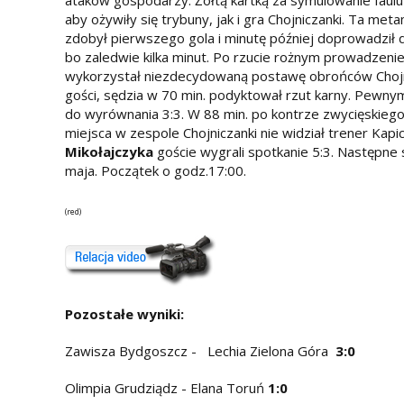
ataków gospodarzy. Żółtą kartką za symulowanie faulu
aby ożywiły się trybuny, jak i gra Chojniczanki. Ta m
zdobył pierwszego gola i minutę później doprowadził 
bo zaledwie kilka minut. Po rzucie rożnym prowadzeni
wykorzystał niezdecydowaną postawę obrońców Chojni
gości, sędzia w 70 min. podyktował rzut karny. Pewny
do wyrównania 3:3. W 88 min. po kontrze zwycięskiego 
miejsca w zespole Chojniczanki nie widział trener Kapi
Mikołajczyka
goście wygrali spotkanie 5:3. Następne
maja. Początek o godz.17:00.
(red)
Pozostałe wyniki:
Zawisza Bydgoszcz - Lechia Zielona Góra
3:0
Olimpia Grudziądz - Elana Toruń
1:0