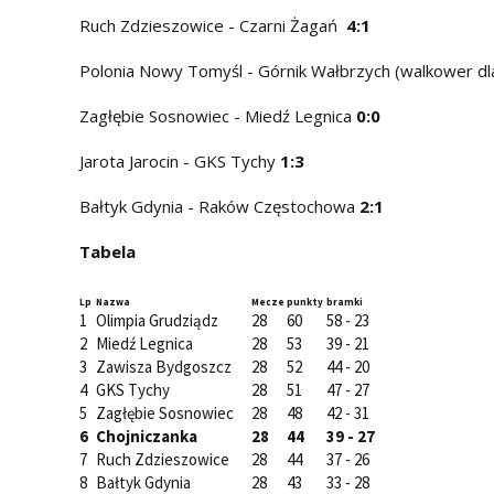
Ruch Zdzieszowice - Czarni Żagań
4:1
Polonia Nowy Tomyśl - Górnik Wałbrzych (walkower dl
Zagłębie Sosnowiec - Miedź Legnica
0:0
Jarota Jarocin - GKS Tychy
1:3
Bałtyk Gdynia - Raków Częstochowa
2:1
Tabela
Lp
Nazwa
Mecze
punkty
bramki
1
Olimpia Grudziądz
28
60
58 - 23
2
Miedź Legnica
28
53
39 - 21
3
Zawisza Bydgoszcz
28
52
44 - 20
4
GKS Tychy
28
51
47 - 27
5
Zagłębie Sosnowiec
28
48
42 - 31
6
Chojniczanka
28
44
39 - 27
7
Ruch Zdzieszowice
28
44
37 - 26
8
Bałtyk Gdynia
28
43
33 - 28