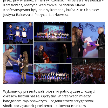
przez jury w składzie: Henryk Kukliński, Mirosława Węsierska –
Karasiewicz, Martyna Wacławska, Michalina Gliwka.
Konferansjerami były druhny komendy hufca ZHP Chojnice:
Justyna Balcerzak i Patrycja Ludzkowska.
Wykonawcy prezentowali piosenki patriotyczne z różnych
okresów historii naszej Ojczyzny. W przerwach miedzy
kategoriami wykonawczymi , organizatorzy przygotowali
słodki poczęstunek ( Piekarnia – cukiernia Brunka w