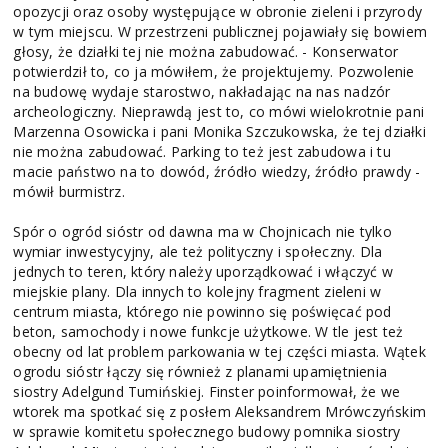
opozycji oraz osoby występujące w obronie zieleni i przyrody
w tym miejscu. W przestrzeni publicznej pojawiały się bowiem
głosy, że działki tej nie można zabudować. - Konserwator
potwierdził to, co ja mówiłem, że projektujemy. Pozwolenie
na budowę wydaje starostwo, nakładając na nas nadzór
archeologiczny. Nieprawdą jest to, co mówi wielokrotnie pani
Marzenna Osowicka i pani Monika Szczukowska, że tej działki
nie można zabudować. Parking to też jest zabudowa i tu
macie państwo na to dowód, źródło wiedzy, źródło prawdy -
mówił burmistrz.
Spór o ogród sióstr od dawna ma w Chojnicach nie tylko
wymiar inwestycyjny, ale też polityczny i społeczny. Dla
jednych to teren, który należy uporządkować i włączyć w
miejskie plany. Dla innych to kolejny fragment zieleni w
centrum miasta, którego nie powinno się poświęcać pod
beton, samochody i nowe funkcje użytkowe. W tle jest też
obecny od lat problem parkowania w tej części miasta. Wątek
ogrodu sióstr łączy się również z planami upamiętnienia
siostry Adelgund Tumińskiej. Finster poinformował, że we
wtorek ma spotkać się z posłem Aleksandrem Mrówczyńskim
w sprawie komitetu społecznego budowy pomnika siostry