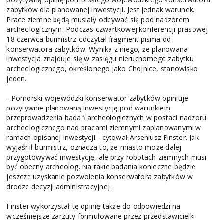
zabytków dla planowanej inwestycji. Jest jednak warunek.
Prace ziemne będą musiały odbywać się pod nadzorem
archeologicznym. Podczas czwartkowej konferencji prasowej
18 czerwca burmistrz odczytał fragment pisma od
konserwatora zabytków. Wynika z niego, że planowana
inwestycja znajduje się w zasięgu nieruchomego zabytku
archeologicznego, określonego jako Chojnice, stanowisko
jeden.
- Pomorski wojewódzki konserwator zabytków opiniuje
pozytywnie planowaną inwestycję pod warunkiem
przeprowadzenia badań archeologicznych w postaci nadzoru
archeologicznego nad pracami ziemnymi zaplanowanymi w
ramach opisanej inwestycji - cytował Arseniusz Finster. Jak
wyjaśnił burmistrz, oznacza to, że miasto może dalej
przygotowywać inwestycję, ale przy robotach ziemnych musi
być obecny archeolog. Na takie badania konieczne będzie
jeszcze uzyskanie pozwolenia konserwatora zabytków w
drodze decyzji administracyjnej.
Finster wykorzystał tę opinię także do odpowiedzi na
wcześniejsze zarzuty formułowane przez przedstawicielki