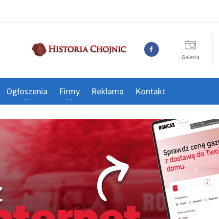
Galeria
Ogłoszenia
Firmy
Reklama
Kontakt