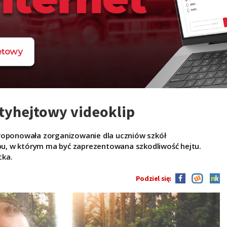
ntyhejtowy videoklip
proponowała zorganizowanie dla uczniów szkół
u, w którym ma być zaprezentowana szkodliwość hejtu.
cka.
Podziel się: