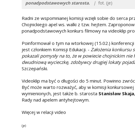
ponadpodstawowych starosta.
|
fot. (je)
Radni ze wspomnianej komisji wzięli sobie do serca p
Chojnickiego apel ws. walki z tzw. hejtem. Zaproponow
ponadpodstawowych konkurs filmowy na videoklip pro
Poinformował o tym na wtorkowej (15.02.) konferencji 
jest członkiem Komisji Edukacji. -
Założenia konkursu s
pokazali pomysły na to, że w powiecie chojnickim nie 
dwudniową wycieczkę, zdobywcy drugiej lokaty pojad
Szczepański.
Videoklip ma być o długości do 5 minut. Powinno zwróc
Być może warto rozważyć, aby w komisji konkursowej by
wymienionych, jest także b. starosta
Stanisław Skaja
Rady nad apelem antyhejtowym.
Więcej w relacji video
(je)