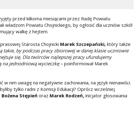
rzyjęty przed kilkoma miesiącami przez Radę Powiatu
ali władzom Powiatu Chojnickiego, by ogłosić dla uczniów szkół
mujący walkę z hejtem.
prasowej Starosta Chojnicki
Marek
Szczepański,
który także
ą takie, by podczas pracy zbiorowej w danej klasie uczniowie
hejtuje się. Dla twórców najlepszej pracy ufundujemy
ą na jednodniową wycieczkę –
poinformował Marek
ić w nim uwagę na negatywne zachowania, na język nienawiści.
liby tylko radni z Komisji Edukacji? Oprócz wcześniej
,
Bożena Stępień
oraz
Marek Rodzeń,
inicjator głosowania