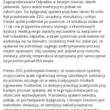
Zagospodarowania Odpadów w Nowym Dworze, Marek
Jankowski. Sporu wokół inwestycji to jednak nie
zakończyło. Do bydgoskiej spalarni pojechało około 30 osób.
Byli przedstawiciele ZZO, urzędnicy, mieszkańcy i sołtysi.
Prezes spółki podkreślał po powrocie, że instalacja działa od
11 lat i nie przypomina obrazu znanego z internetowych
dyskusji. Według niego zapachy wyczuwalne są wyłącznie w
hali rozładunku odpadów, a dzięki systemowi podciśnienia nie
wydostają się na zewnątrz. Uczestnicy mieli też zobaczyć, że
spalarnia nie potrzebuje ciągłego podtrzymywania procesu
olejem opałowym. Olej używany jest jedynie przy rozruchu
instalacji, później temperatura utrzymywana jest samoczynnie
na poziomie ponad 850 stopni.
Prezes ZZO przekonywał również, że nowoczesne systemy
oczyszczania spalin ograniczają emisję szkodliwych substancji
do poziomu niższego niż w wielu tradycyjnych źródłach
ogrzewania. Podkreślał, że dioksyny powstają praktycznie przy
każdym procesie spalania, ale w tego typu instalacjach są
skutecznie wychwytywane. Przeciwnicy spalarni twierdzą
jednak, że porównywanie Bydgoszczy z Nowym Dworem jest
nietrafione. Wskazują, że tamtejszy zakład powstał na
zdegradowanym terenie przemysłowym, z dala od zwartej