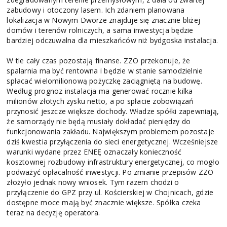
zabudowy i otoczony lasem. Ich zdaniem planowana
lokalizacja w Nowym Dworze znajduje się znacznie bliżej
domów i terenów rolniczych, a sama inwestycja będzie
bardziej odczuwalna dla mieszkańców niż bydgoska instalacja.
W tle cały czas pozostają finanse. ZZO przekonuje, że
spalarnia ma być rentowna i będzie w stanie samodzielnie
spłacać wielomilionową pożyczkę zaciągniętą na budowę.
Według prognoz instalacja ma generować rocznie kilka
milionów złotych zysku netto, a po spłacie zobowiązań
przynosić jeszcze większe dochody. Władze spółki zapewniają,
że samorządy nie będą musiały dokładać pieniędzy do
funkcjonowania zakładu. Największym problemem pozostaje
dziś kwestia przyłączenia do sieci energetycznej. Wcześniejsze
warunki wydane przez ENEĘ oznaczały konieczność
kosztownej rozbudowy infrastruktury energetycznej, co mogło
podważyć opłacalność inwestycji. Po zmianie przepisów ZZO
złożyło jednak nowy wniosek. Tym razem chodzi o
przyłączenie do GPZ przy ul. Kościerskiej w Chojnicach, gdzie
dostępne moce mają być znacznie większe. Spółka czeka
teraz na decyzję operatora.