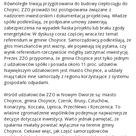
Równolegle trwają przygotowania do budowy ciepłociągu do
Chojnic. ZZO prowadzi też postępowania związane z
nadzorem inwestorskim i dokumentacją projektową. Władze
spółki podkreślają, że podpisane umowy zawierają
zabezpieczenia na wypadek fiaska projektu lub braku zgody
energetyków. W dyskusji coraz częściej wraca też temat
referendum w gminie Chojnice. Samorządowcy podkreślają, że
głos mieszkańców jest ważny, ale pojawiają się pytania, czy
wynik referendum rzeczywiście mógłby zatrzymać inwestycję.
Prezes ZZO przypomina, że gmina Chojnice jest tylko jednym
z udziałowców spółki i posiada około 11 proc. udziałów.
Największym udziałowcem jest miasto Chojnice, a udziały
mają także inne samorządy z regionu korzystające z systemu
gospodarki odpadami.
Wśród udziałowców ZZO w Nowym Dworze są: miasto
Chojnice, gmina Chojnice, Czersk, Brusy, Człuchów,
Konarzyny, Koczała, Lipnica, Przechlewo i Rzeczenica. To
właśnie zgromadzenie wspólników podejmuje najważniejsze
decyzje dotyczące inwestycji. Warto jednak pamiętać, że
spalarnia miałaby powstać wyłącznie na terenie gminy
Chojnice. Ciekawe więc, jak część samorządowców