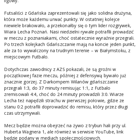
ligowy.
Futsaliści z Gdańska zaprezentowali się jako solidna drużyna,
która może każdemu urwać punkty. W ostatniej kolejce
niewiele brakowało, a przekonałby się o tym lider rozgrywek,
Wiara Lecha Poznań. Nasi niedzielni rywale potrafili prowadzić
w meczu z poznaniakami, choć ostatecznie wyraźnie przegrali.
Po trzech kolejkach Gdańszczanie mają na koncie jeden punkt,
ale za to wywalczony na trudnym terenie – w Białymstoku, z
miejscowym Futbalo.
Dotychczas zawodnicy z AZS pokazali, że są groźni w
początkowej fazie meczu, później z defensywą bywało już
znacznie gorzej. Z Darkompem Wilanów gdańszczanie
przegrali 1:3, do 37 minuty remisując 1:1, z Futbalo
zremisowali 4:4, choć do 24 minuty prowadzili 3:0. Wiarze
Lecha też napędzili strachu w pierwszej połowie, gdzie ze
stanu 0:2 potrafili doprowadzić do remisu, który przez długi
czas utrzymywali.
Mecz będzie można obejrzeć na żywo z trybun hali przy ul.
Huberta Wagnera 1, ale również w serwisie YouTube, link
będzie podany w mediach społecznościowych.