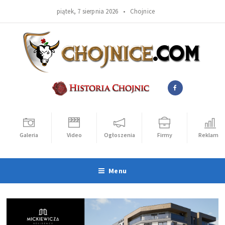
piątek, 7 sierpnia 2026 •
Chojnice
Galeria
Video
Ogłoszenia
Firmy
Reklama
Menu