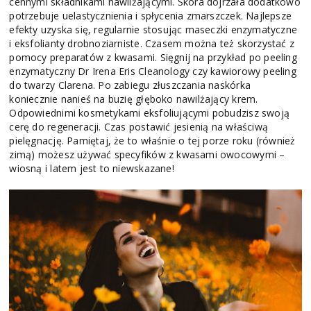
cennymi składnikami nawilżającymi. Skóra dojrzała dodatkowo
potrzebuje uelastycznienia i spłycenia zmarszczek. Najlepsze
efekty uzyska się, regularnie stosując maseczki enzymatyczne
i eksfolianty drobnoziarniste. Czasem można też skorzystać z
pomocy preparatów z kwasami. Sięgnij na przykład po peeling
enzymatyczny Dr Irena Eris Cleanology czy kawiorowy peeling
do twarzy Clarena. Po zabiegu złuszczania naskórka
koniecznie nanieś na buzię głęboko nawilżający krem.
Odpowiednimi kosmetykami eksfoliującymi pobudzisz swoją
cerę do regeneracji. Czas postawić jesienią na właściwą
pielęgnację. Pamiętaj, że to właśnie o tej porze roku (również
zimą) możesz używać specyfików z kwasami owocowymi –
wiosną i latem jest to niewskazane!