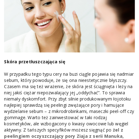
Skóra przetłuszczająca się
W przypadku tego typu cery na buzi ciągle pojawia się nadmiar
sebum, który powoduje, że się ona nieestetycznie błyszczy.
Czasem ma się też wrażenie, że skóra jest ściągnięta i leży na
niej jakiś ciężar niepozwalający jej „oddychać”. To sprawia
niemały dyskomfort. Przy zbyt silnie produkowanym łojotoku
najlepiej sprawdzą się peelingi zwężające pory i hamujące
wydzielanie sebum – z mikrodrobinkami, maseczki peel-off czy
gommage. Warto też zainwestować w taki rodzaj
kosmetyków, ale wzbogacony o kwasy owocowe lub węgiel
aktywny. Z tańszych specyfików możesz sięgnąć po
żel z
peelingiem oczyszczający pory Ziaja z serii Manuka
,