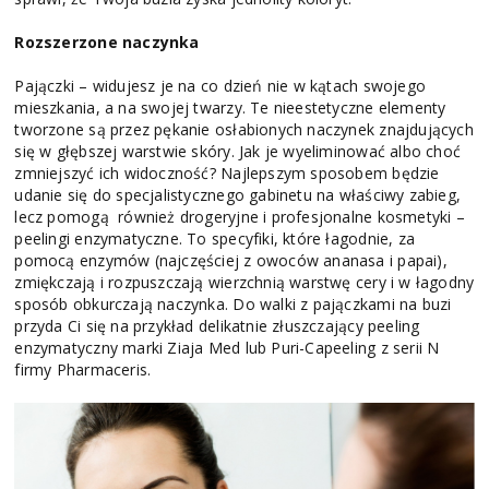
Rozszerzone naczynka
Pajączki – widujesz je na co dzień nie w kątach swojego
mieszkania, a na swojej twarzy. Te nieestetyczne elementy
tworzone są przez pękanie osłabionych naczynek znajdujących
się w głębszej warstwie skóry. Jak je wyeliminować albo choć
zmniejszyć ich widoczność? Najlepszym sposobem będzie
udanie się do specjalistycznego gabinetu na właściwy zabieg,
lecz pomogą również drogeryjne i profesjonalne kosmetyki –
peelingi enzymatyczne. To specyfiki, które łagodnie, za
pomocą enzymów (najczęściej z owoców ananasa i papai),
zmiękczają i rozpuszczają wierzchnią warstwę cery i w łagodny
sposób obkurczają naczynka. Do walki z pajączkami na buzi
przyda Ci się na przykład delikatnie złuszczający peeling
enzymatyczny marki Ziaja Med lub Puri-Capeeling z serii N
firmy Pharmaceris.