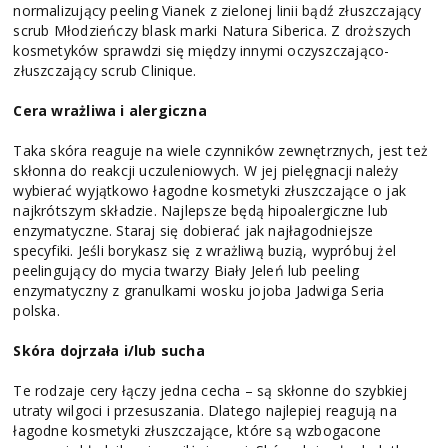
normalizujący peeling Vianek z zielonej linii bądź złuszczający
scrub Młodzieńczy blask marki Natura Siberica. Z droższych
kosmetyków sprawdzi się między innymi oczyszczająco-
złuszczający scrub Clinique.
Cera wrażliwa i alergiczna
Taka skóra reaguje na wiele czynników zewnętrznych, jest też
skłonna do reakcji uczuleniowych. W jej pielęgnacji należy
wybierać wyjątkowo łagodne kosmetyki złuszczające o jak
najkrótszym składzie. Najlepsze będą hipoalergiczne lub
enzymatyczne. Staraj się dobierać jak najłagodniejsze
specyfiki. Jeśli borykasz się z wrażliwą buzią, wypróbuj żel
peelingujący do mycia twarzy Biały Jeleń lub peeling
enzymatyczny z granulkami wosku jojoba Jadwiga Seria
polska.
Skóra dojrzała i/lub sucha
Te rodzaje cery łączy jedna cecha – są skłonne do szybkiej
utraty wilgoci i przesuszania. Dlatego najlepiej reagują na
łagodne kosmetyki złuszczające, które są wzbogacone