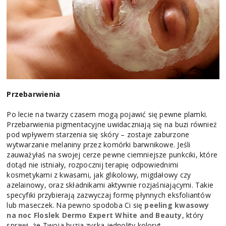
Przebarwienia
Po lecie na twarzy czasem mogą pojawić się pewne plamki.
Przebarwienia pigmentacyjne uwidaczniają się na buzi również
pod wpływem starzenia się skóry – zostaje zaburzone
wytwarzanie melaniny przez komórki barwnikowe. Jeśli
zauważyłaś na swojej cerze pewne ciemniejsze punkciki, które
dotąd nie istniały, rozpocznij terapię odpowiednimi
kosmetykami z kwasami, jak glikolowy, migdałowy czy
azelainowy, oraz składnikami aktywnie rozjaśniającymi. Takie
specyfiki przybierają zazwyczaj formę płynnych eksfoliantów
lub maseczek. Na pewno spodoba Ci się
peeling kwasowy
na noc Floslek Dermo Expert White and Beauty
, który
sprawi, że Twoja buzia zyska jednolity koloryt.