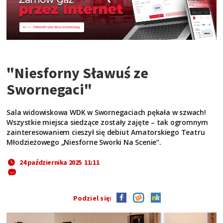
"Niesforny Sławuś ze
Swornegaci"
Sala widowiskowa WDK w Swornegaciach pękała w szwach!
Wszystkie miejsca siedzące zostały zajęte – tak ogromnym
zainteresowaniem cieszył się debiut Amatorskiego Teatru
Młodzieżowego „Niesforne Sworki Na Scenie”.
24 października 2025 11:11
Podziel się: