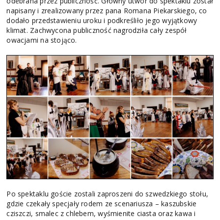
odebrana przez publiczność. Główny utwór do spektaklu został
napisany i zrealizowany przez pana Romana Piekarskiego, co
dodało przedstawieniu uroku i podkreśliło jego wyjątkowy
klimat. Zachwycona publiczność nagrodziła cały zespół
owacjami na stojąco.
Po spektaklu goście zostali zaproszeni do szwedzkiego stołu,
gdzie czekały specjały rodem ze scenariusza – kaszubskie
cziszczi, smalec z chlebem, wyśmienite ciasta oraz kawa i