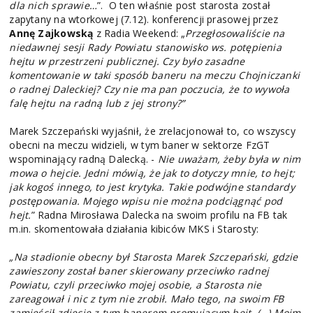
dla nich sprawie…
”. O ten właśnie post starosta został
zapytany na wtorkowej (7.12). konferencji prasowej przez
Annę Zajkowską
z Radia Weekend: „
Przegłosowaliście na
niedawnej sesji Rady Powiatu stanowisko ws. potępienia
hejtu w przestrzeni publicznej. Czy było zasadne
komentowanie w taki sposób baneru na meczu Chojniczanki
o radnej Daleckiej? Czy nie ma pan poczucia, że to wywoła
falę hejtu na radną lub z jej strony?”
Marek Szczepański wyjaśnił, że zrelacjonował to, co wszyscy
obecni na meczu widzieli, w tym baner w sektorze FzGT
wspominający radną Dalecką. -
Nie uważam, żeby była w nim
mowa o hejcie. Jedni mówią, że jak to dotyczy mnie, to hejt;
jak kogoś innego, to jest krytyka. Takie podwójne standardy
postępowania. Mojego wpisu nie można podciągnąć pod
hejt.
” Radna Mirosława Dalecka na swoim profilu na FB tak
m.in. skomentowała działania kibiców MKS i Starosty:
„Na stadionie obecny był Starosta Marek Szczepański, gdzie
zawieszony został baner skierowany przeciwko radnej
Powiatu, czyli przeciwko mojej osobie, a Starosta nie
zareagował i nic z tym nie zrobił. Mało tego, na swoim FB
zamieścił zdjęcie z tym banerem promującym hejt. (…) Moim