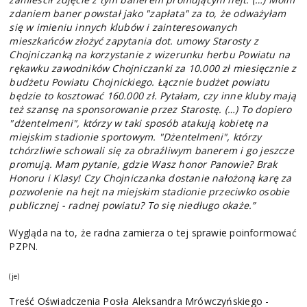
zdaniem baner powstał jako "zapłata" za to, że odważyłam
się w imieniu innych klubów i zainteresowanych
mieszkańców złożyć zapytania dot. umowy Starosty z
Chojniczanką na korzystanie z wizerunku herbu Powiatu na
rękawku zawodników Chojniczanki za 10.000 zł miesięcznie z
budżetu Powiatu Chojnickiego. Łącznie budżet powiatu
będzie to kosztować 160.000 zł. Pytałam, czy inne kluby mają
też szansę na sponsorowanie przez Starostę. (…) To dopiero
"dżentelmeni", którzy w taki sposób atakują kobietę na
miejskim stadionie sportowym. "Dżentelmeni", którzy
tchórzliwie schowali się za obraźliwym banerem i go jeszcze
promują. Mam pytanie, gdzie Wasz honor Panowie? Brak
Honoru i Klasy! Czy Chojniczanka dostanie nałożoną karę za
pozwolenie na hejt na miejskim stadionie przeciwko osobie
publicznej - radnej powiatu? To się niedługo okaże.”
Wygląda na to, że radna zamierza o tej sprawie poinformować
PZPN.
(je)
Treść Oświadczenia Posła Aleksandra Mrówczyńskiego -