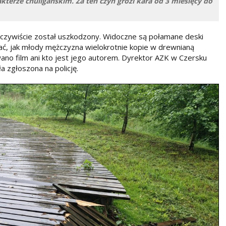
akterze chuligańskim. Za ten czyn grozi kara od 3 miesięcy do
eczywiście został uszkodzony. Widoczne są połamane deski
dać, jak młody mężczyzna wielokrotnie kopie w drewnianą
ano film ani kto jest jego autorem. Dyrektor AZK w Czersku
a zgłoszona na policję.