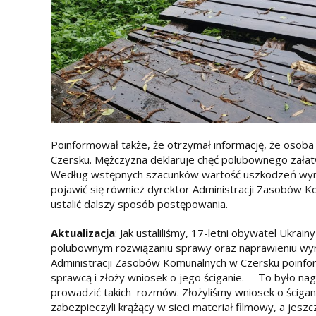
Poinformował także, że otrzymał informację, że osoba w
Czersku. Mężczyzna deklaruje chęć polubownego załat
Według wstępnych szacunków wartość uszkodzeń wynosi
pojawić się również dyrektor Administracji Zasobów K
ustalić dalszy sposób postępowania.
Aktualizacja
: Jak ustaliliśmy, 17-letni obywatel Ukrain
polubownym rozwiązaniu sprawy oraz naprawieniu wyrz
Administracji Zasobów Komunalnych w Czersku poinfor
sprawcą i złoży wniosek o jego ściganie. – To było nag
prowadzić takich rozmów. Złożyliśmy wniosek o ścigan
zabezpieczyli krążący w sieci materiał filmowy, a je