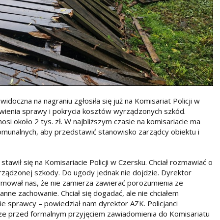
idoczna na nagraniu zgłosiła się już na Komisariat Policji w
wienia sprawy i pokrycia kosztów wyrządzonych szkód.
 około 2 tys. zł. W najbliższym czasie na komisariacie ma
omunalnych, aby przedstawić stanowisko zarządcy obiektu i
y stawił się na Komisariacie Policji w Czersku. Chciał rozmawiać o
ądzonej szkody. Do ugody jednak nie dojdzie. Dyrektor
mował nas, że nie zamierza zawierać porozumienia ze
anne zachowanie. Chciał się dogadać, ale nie chciałem
ie sprawcy – powiedział nam dyrektor AZK. Policjanci
szcze przed formalnym przyjęciem zawiadomienia do Komisariatu