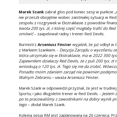
Marek Szank
zabrał głos pod koniec sesji w punkcie „
nie przeszli obojętnie wobec zaistniałej sytuacji w R
zespołu z rozgrywek w Ekstraklasie z powodów finan
kwota 200 tys. zł, z której część mogłaby trafić do Red 
omówić
– zaapelował radny i trener Red Devils.
Burmistrz
Arseniusz Finster
wyjaśnił, że już odbył w t
z Markiem Szankiem. -
Decyzja Zarządu o wycofaniu ze
która utrzymała się w Ekstraklasie, ma w 2022 300 tys. z
Zapewniłem działaczy Red Devils, że z puli 200 tys. zł
wnioskują o 120 tys. zł. Tego się nie da zrobić. Wówcza
Ponadto moim zdaniem zarząd nie powinien podejmowa
Walnym Zebraniu –
uważa Arseniusz Finster.
Marek Szank w odpowiedzi przyznał, że jest w trudnej 
Sportu; i jako długoletni trener w Red Devils. -
Jestem z
po to pracowaliśmy z zawodnikami na dobry wynik pro
tego – d
odał Marek Szank.
Kolejna sesja RM jest zaplanowana na 20 czerwca. Prz