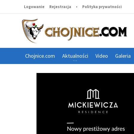
Logowanie
Rejestracja
•
Polityka prywatności
Chojnice.com
Aktualności
Video
Galeria