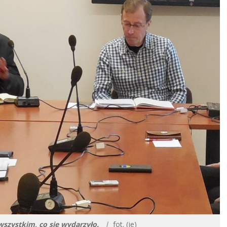
szystkim, co się wydarzyło.
|
fot. (je)