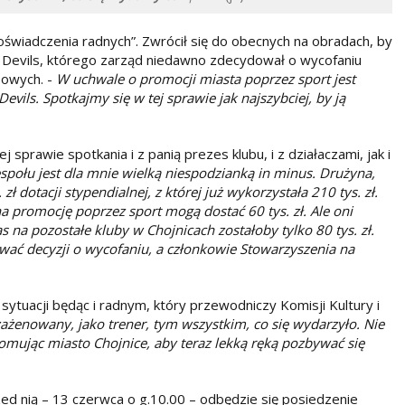
oświadczenia radnych”. Zwrócił się do obecnych na obradach, by
ed Devils, którego zarząd niedawno zdecydował o wycofaniu
sowych. -
W uchwale o promocji miasta poprzez sport jest
Devils. Spotkajmy się w tej sprawie jak najszybciej, by ją
ej sprawie spotkania i z panią prezes klubu, i z działaczami, jak i
społu jest dla mnie wielką niespodzianką in minus. Drużyna,
ł dotacji stypendialnej, z której już wykorzystała 210 tys. zł.
 na promocję poprzez sport mogą dostać 60 tys. zł. Ale oni
s na pozostałe kluby w Chojnicach zostałoby tylko 80 tys. zł.
ć decyzji o wycofaniu, a członkowie Stowarzyszenia na
sytuacji będąc i radnym, który przewodniczy Komisji Kultury i
ażenowany, jako trener, tym wszystkim, co się wydarzyło. Nie
mując miasto Chojnice, aby teraz lekką ręką pozbywać się
ed nią – 13 czerwca o g.10.00 – odbędzie się posiedzenie