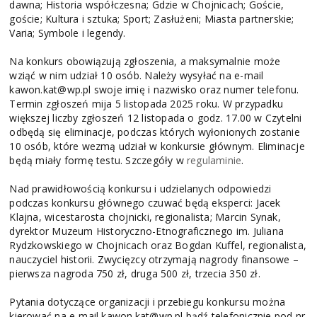
dawna; Historia współczesna; Gdzie w Chojnicach; Goście,
goście; Kultura i sztuka; Sport; Zasłużeni; Miasta partnerskie;
Varia; Symbole i legendy.
Na konkurs obowiązują zgłoszenia, a maksymalnie może
wziąć w nim udział 10 osób. Należy wysyłać na e-mail
kawon.kat@wp.pl swoje imię i nazwisko oraz numer telefonu.
Termin zgłoszeń mija 5 listopada 2025 roku. W przypadku
większej liczby zgłoszeń 12 listopada o godz. 17.00 w Czytelni
odbędą się eliminacje, podczas których wyłonionych zostanie
10 osób, które wezmą udział w konkursie głównym. Eliminacje
będą miały formę testu. Szczegóły w
regulaminie
.
Nad prawidłowością konkursu i udzielanych odpowiedzi
podczas konkursu głównego czuwać będą eksperci: Jacek
Klajna, wicestarosta chojnicki, regionalista; Marcin Synak,
dyrektor Muzeum Historyczno-Etnograficznego im. Juliana
Rydzkowskiego w Chojnicach oraz Bogdan Kuffel, regionalista,
nauczyciel historii. Zwycięzcy otrzymają nagrody finansowe –
pierwsza nagroda 750 zł, druga 500 zł, trzecia 350 zł.
Pytania dotyczące organizacji i przebiegu konkursu można
kierować na e-mail kawon.kat@wp.pl bądź telefonicznie pod nr