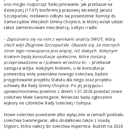
ono mogło rozpocząć funkcjonowanie. Jak przekazał na
dzisiejszej (17.07) konferencji prasowej wicewójt Janusz
Szczepański, niedawno odbyło się posiedzenie Komisji ds.
Samorządów Wiejskich Gminy Chojnice, w której wzięli udział
także zainteresowani mieszkańcy, sołtysi i radni.
- Zapoznano się na nim z wynikami analizy SWOT, którą
zlecił wójt Zbigniew Szczepański. Okazało się, że mocnych
stron tego rozwiązania jest więcej, niż słabych. Kolejnym
krokiem będą konsultacje społeczne, które zostaną
przeprowadzone w I połowie września br.
– przekazał
zastępca wójta. Kolejnym krokiem, o ile konsultacje
potwierdzą wolę powstania nowego sołectwa, będzie
przygotowanie projektu Statutu dla niego oraz projektu
uchwały dla Rady Gminy Chojnice. Po jej przyjęciu i
uprawomocnieniu powinno z dniem 1.01.2026 powstać nowe
sołectwo Małe Swornegacie. Wówczas będą ogłoszone
wybory na członków Rady Sołeckiej i Sołtysa.
Nowe sołectwo powstanie albo wyłącznie w ramach podziału
sołectwa Swornegacie, albo dodatkowo także z osadą
Styporc, która należy do sołectwa Kopernica. Budżet na 2026