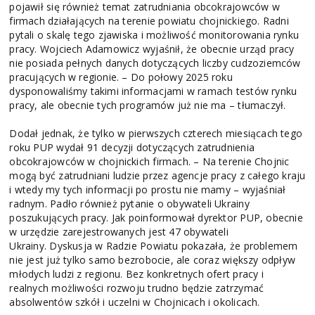
pojawił się również temat zatrudniania obcokrajowców w
firmach działających na terenie powiatu chojnickiego. Radni
pytali o skalę tego zjawiska i możliwość monitorowania rynku
pracy. Wojciech Adamowicz wyjaśnił, że obecnie urząd pracy
nie posiada pełnych danych dotyczących liczby cudzoziemców
pracujących w regionie. – Do połowy 2025 roku
dysponowaliśmy takimi informacjami w ramach testów rynku
pracy, ale obecnie tych programów już nie ma – tłumaczył.
Dodał jednak, że tylko w pierwszych czterech miesiącach tego
roku PUP wydał 91 decyzji dotyczących zatrudnienia
obcokrajowców w chojnickich firmach. – Na terenie Chojnic
mogą być zatrudniani ludzie przez agencje pracy z całego kraju
i wtedy my tych informacji po prostu nie mamy – wyjaśniał
radnym. Padło również pytanie o obywateli Ukrainy
poszukujących pracy. Jak poinformował dyrektor PUP, obecnie
w urzędzie zarejestrowanych jest 47 obywateli
Ukrainy. Dyskusja w Radzie Powiatu pokazała, że problemem
nie jest już tylko samo bezrobocie, ale coraz większy odpływ
młodych ludzi z regionu. Bez konkretnych ofert pracy i
realnych możliwości rozwoju trudno będzie zatrzymać
absolwentów szkół i uczelni w Chojnicach i okolicach.