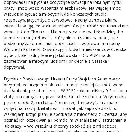
odpowiadał na pytania dotyczące sytuacji na lokalnym rynku
pracy i możliwości wsparcia mieszkańców. Najwięcej emocji
wzbudziła sytuacja młodych ludzi kończących studia i
rozpoczynających życie zawodowe. Radny Bartosz Bluma
zwracał uwagę, że wielu absolwentów po ukończeniu nauki nie
wraca już do Chojnic. – Nie ma pracy, nie ma też rodziny, bo
przecież młody człowiek, który nie ma szans na pracę, nie
będzie myślał o rodzinie i o dzieciach – wtórował mu radny
Wojciech Rolbiecki. O sytuację młodych mieszkańców Czerska
pytał z kolei radny Maciej Jakubowski. – Co PUP ma do
zaoferowania młodym ludziom konkretnie z Czerska? –
dopytywał.
Dyrektor Powiatowego Urzędu Pracy Wojciech Adamowicz
przyznał, że urząd ma obecnie znacznie mniejsze możliwości
działania niż przed rokiem. – W 2025 roku mieliśmy 9,5 miliona
złotych na programy przeciwdziałania bezrobociu. W tym roku
jest to około 2,5 miliona. Nie muszę tłumaczyć, jaki ma to
wpływ na naszą działalność – mówił. Jak zapowiedział, po
wakacjach urząd planuje spotkania z młodzieżą z Czerska, aby
poznać ich oczekiwania i pomóc im w znalezieniu zatrudnienia
lub staży. – We wrześniu chcemy spotkać się z młodzieżą
właśnie z Czerska, dowiedzieć się, jakie są ich oczekiwania i