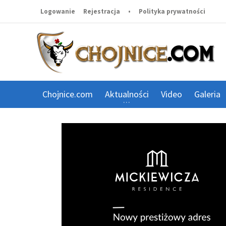
Logowanie
Rejestracja
•
Polityka prywatności
Chojnice.com
Aktualności
Video
Galeria