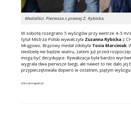
Medaliści. Pierwsza z prawej Z. Rybicka.
W sobotę rozegrano 5 wyścigów przy wietrze 4-5 m/s, w
tytuł Mistrza Polski wywalczyła
Zuzanna Rybicka
z CH
Mrągowo. Brązowy medal zdobyła
Tosia Marciniak
. 
niedzielę nie będzie wiatru, zatem już przed rozpoczę
mogą być decydujące. Rywalizacja była bardzo wyrówna
wygrała dwa pierwsze biegi, ale nawet to nie dało jej
przypieczętowała dopiero w ostatnim, piątym wyścigu
chkz.sailingnet.pl