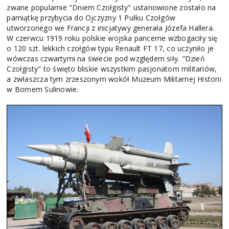
zwane popularnie "Dniem Czołgisty" ustanowione zostało na
pamiątkę przybycia do Ojczyzny 1 Pułku Czołgów
utworzonego we Francji z inicjatywy generała Józefa Hallera.
W czerwcu 1919 roku polskie wojska pancerne wzbogaciły się
o 120 szt. lekkich czołgów typu Renault FT 17, co uczyniło je
wówczas czwartymi na świecie pod względem siły. "Dzień
Czołgisty" to święto bliskie wszystkim pasjonatom militariów,
a zwłaszcza tym zrzeszonym wokół Muzeum Militarnej Historii
w Bornem Sulinowie.