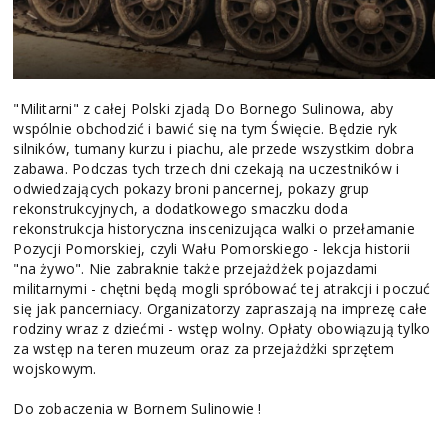
"Militarni" z całej Polski zjadą Do Bornego Sulinowa, aby
wspólnie obchodzić i bawić się na tym Święcie. Będzie ryk
silników, tumany kurzu i piachu, ale przede wszystkim dobra
zabawa. Podczas tych trzech dni czekają na uczestników i
odwiedzających pokazy broni pancernej, pokazy grup
rekonstrukcyjnych, a dodatkowego smaczku doda
rekonstrukcja historyczna inscenizująca walki o przełamanie
Pozycji Pomorskiej, czyli Wału Pomorskiego - lekcja historii
"na żywo". Nie zabraknie także przejażdżek pojazdami
militarnymi - chętni będą mogli spróbować tej atrakcji i poczuć
się jak pancerniacy. Organizatorzy zapraszają na imprezę całe
rodziny wraz z dziećmi - wstęp wolny. Opłaty obowiązują tylko
za wstęp na teren muzeum oraz za przejażdżki sprzętem
wojskowym.
Do zobaczenia w Bornem Sulinowie !