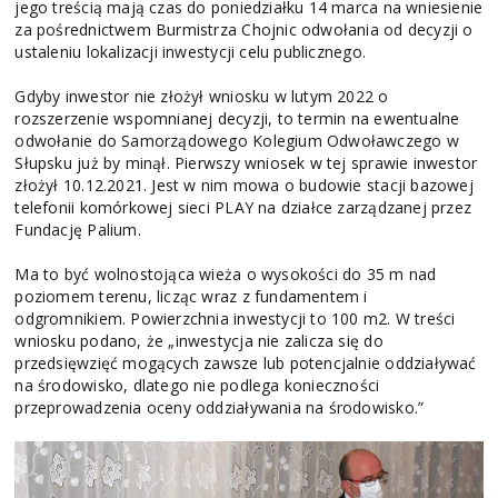
jego treścią mają czas do poniedziałku 14 marca na wniesienie
za pośrednictwem Burmistrza Chojnic odwołania od decyzji o
ustaleniu lokalizacji inwestycji celu publicznego.
Gdyby inwestor nie złożył wniosku w lutym 2022 o
rozszerzenie wspomnianej decyzji, to termin na ewentualne
odwołanie do Samorządowego Kolegium Odwoławczego w
Słupsku już by minął. Pierwszy wniosek w tej sprawie inwestor
złożył 10.12.2021. Jest w nim mowa o budowie stacji bazowej
telefonii komórkowej sieci PLAY na działce zarządzanej przez
Fundację Palium.
Ma to być wolnostojąca wieża o wysokości do 35 m nad
poziomem terenu, licząc wraz z fundamentem i
odgromnikiem. Powierzchnia inwestycji to 100 m2. W treści
wniosku podano, że „inwestycja nie zalicza się do
przedsięwzięć mogących zawsze lub potencjalnie oddziaływać
na środowisko, dlatego nie podlega konieczności
przeprowadzenia oceny oddziaływania na środowisko.”