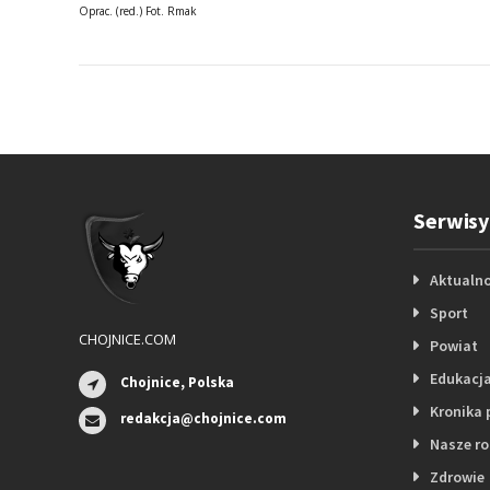
Oprac. (red.) Fot. Rmak
Serwisy
Aktualno
Sport
CHOJNICE.COM
Powiat
Edukacj
Chojnice, Polska
Kronika 
redakcja@chojnice.com
Nasze r
Zdrowie