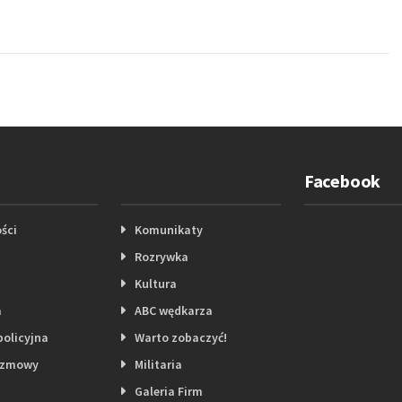
Facebook
ści
Komunikaty
Rozrywka
Kultura
a
ABC wędkarza
policyjna
Warto zobaczyć!
ozmowy
Militaria
Galeria Firm