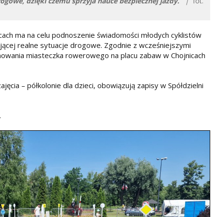
gowe, dzięki czemu sprzyja nauce bezpiecznej jazdy.
|
fot.
icach ma na celu podnoszenie świadomości młodych cyklistów
ącej realne sytuacje drogowe. Zgodnie z wcześniejszymi
owania miasteczka rowerowego na placu zabaw w Chojnicach
ęcia – półkolonie dla dzieci, obowiązują zapisy w Spółdzielni
.