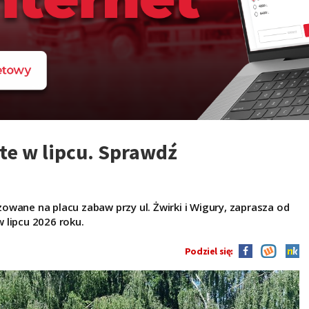
e w lipcu. Sprawdź
wane na placu zabaw przy ul. Żwirki i Wigury, zaprasza od
w lipcu 2026 roku.
Podziel się: