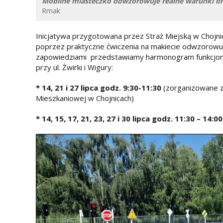
Mobilne miasteczko odwzorowuje realne warunki dro
Rmak
Inicjatywa przygotowana przez Straż Miejską w Chojn
poprzez praktyczne ćwiczenia na makiecie odwzorowuj
zapowiedziami przedstawiamy harmonogram funkcjon
przy ul. Żwirki i Wigury:
* 14, 21 i 27 lipca godz. 9:30-11:30
(zorganizowane zaj
Mieszkaniowej w Chojnicach)
*
14, 15, 17, 21, 23, 27 i 30 lipca
godz. 11:30 – 14:00