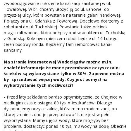
zwodociągowanie i ułożenie kanalizacji sanitarnej w ul.
Towarowej. W br. chcemy ułożyć ją od ul. Łanowej do
przyszłej ulicy, która powstanie na terenie galerii handlowej.
Połączy ona ul. Gdańską z Towarową. Docelowo dotrzemy z
robotami do ul. Tucholskiej. Powstanie także odcinek
magistrali wodnej, która połączy pod wiaduktem ul. Tucholską
z Gdańską. Kolejnym miejscem robót będzie ul. 14 Lutego i
teren budowy ronda. Będziemy tam remontować kanał
sanitarny.
Na stronie internetowej Wodociągów można m.in.
znależć informacje że moce przerobowe oczyszczalni
ścieków są wykorzystane tylko w 30%. Zapewne można
by sprzedawać więcej wody. Czy jest pomysł na
wykorzystanie tych możliwości?
- Przed laty zakładano bardzo optymistycznie, że Chojnice w
niedługim czasie osiągną 80 tys. mieszkańców. Dlatego
dysponujemy oczyszczalnią, która mimo modernizacji, po
której zmniejszono jej przepustowość, nie jest w pełni
wykorzystana. Mamy ujęcia wody, które mogłyby bez
problemu dostarczyć ponad 10 tys. m3 wody na dobę. Obecnie