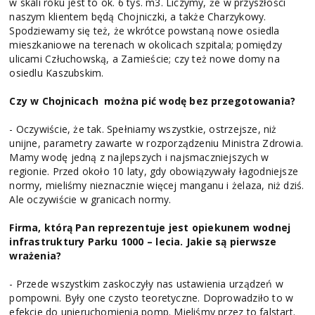
w skali roku jest to ok. 6 tys. m3. Liczymy, że w przyszłości
naszym klientem będą Chojniczki, a także Charzykowy.
Spodziewamy się też, że wkrótce powstaną nowe osiedla
mieszkaniowe na terenach w okolicach szpitala; pomiędzy
ulicami Człuchowską, a Zamieście; czy też nowe domy na
osiedlu Kaszubskim.
Czy w Chojnicach można pić wodę bez przegotowania?
- Oczywiście, że tak. Spełniamy wszystkie, ostrzejsze, niż
unijne, parametry zawarte w rozporządzeniu Ministra Zdrowia.
Mamy wodę jedną z najlepszych i najsmaczniejszych w
regionie. Przed około 10 laty, gdy obowiązywały łagodniejsze
normy, mieliśmy nieznacznie więcej manganu i żelaza, niż dziś.
Ale oczywiście w granicach normy.
Firma, którą Pan reprezentuje jest opiekunem wodnej
infrastruktury Parku 1000 – lecia. Jakie są pierwsze
wrażenia?
- Przede wszystkim zaskoczyły nas ustawienia urządzeń w
pompowni. Były one czysto teoretyczne. Doprowadziło to w
efekcie do unieruchomienia pomp. Mieliśmy przez to falstart.