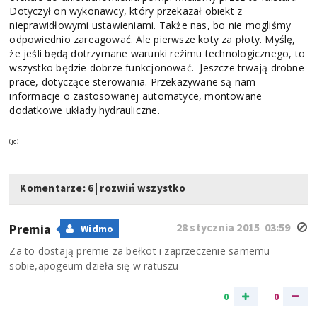
Dotyczył on wykonawcy, który przekazał obiekt z
nieprawidłowymi ustawieniami. Także nas, bo nie mogliśmy
odpowiednio zareagować. Ale pierwsze koty za płoty. Myślę,
że jeśli będą dotrzymane warunki reżimu technologicznego, to
wszystko będzie dobrze funkcjonować. Jeszcze trwają drobne
prace, dotyczące sterowania. Przekazywane są nam
informacje o zastosowanej automatyce, montowane
dodatkowe układy hydrauliczne.
(je)
Komentarze: 6
|
rozwiń wszystko
28 stycznia 2015 03:59
Premia
Widmo
Za to dostają premie za bełkot i zaprzeczenie samemu
sobie,apogeum dzieła się w ratuszu
0
0