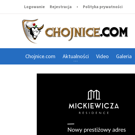
Logowanie
Rejestracja
•
Polityka prywatności
Chojnice.com
Aktualności
Video
Galeria