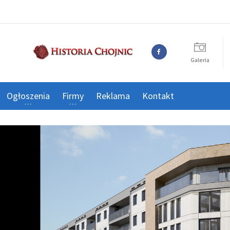
Galeria
Ogłoszenia
Firmy
Reklama
Kontakt