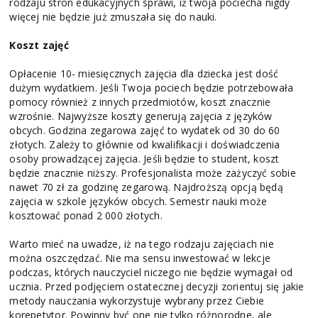
rodzaju stron edukacyjnych sprawi, iż twoja pociecha nigdy
więcej nie będzie już zmuszała się do nauki.
Koszt zajęć
Opłacenie 10- miesięcznych zajęcia dla dziecka jest dość
dużym wydatkiem. Jeśli Twoja pociech będzie potrzebowała
pomocy również z innych przedmiotów, koszt znacznie
wzrośnie. Najwyższe koszty generują zajęcia z języków
obcych. Godzina zegarowa zajęć to wydatek od 30 do 60
złotych. Zależy to głównie od kwalifikacji i doświadczenia
osoby prowadzącej zajęcia. Jeśli będzie to student, koszt
będzie znacznie niższy. Profesjonalista może zażyczyć sobie
nawet 70 zł za godzinę zegarową. Najdroższą opcją będą
zajęcia w szkole języków obcych. Semestr nauki może
kosztować ponad 2 000 złotych.
Warto mieć na uwadze, iż na tego rodzaju zajęciach nie
można oszczędzać. Nie ma sensu inwestować w lekcje
podczas, których nauczyciel niczego nie będzie wymagał od
ucznia. Przed podjęciem ostatecznej decyzji zorientuj się jakie
metody nauczania wykorzystuje wybrany przez Ciebie
korepetytor. Powinny być one nie tylko różnorodne, ale