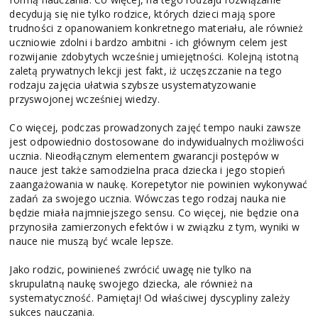
decydują się nie tylko rodzice, których dzieci mają spore
trudności z opanowaniem konkretnego materiału, ale również
uczniowie zdolni i bardzo ambitni - ich głównym celem jest
rozwijanie zdobytych wcześniej umiejętności. Kolejną istotną
zaletą prywatnych lekcji jest fakt, iż uczęszczanie na tego
rodzaju zajęcia ułatwia szybsze usystematyzowanie
przyswojonej wcześniej wiedzy.
Co więcej, podczas prowadzonych zajęć tempo nauki zawsze
jest odpowiednio dostosowane do indywidualnych możliwości
ucznia. Nieodłącznym elementem gwarancji postępów w
nauce jest także samodzielna praca dziecka i jego stopień
zaangażowania w naukę. Korepetytor nie powinien wykonywać
zadań za swojego ucznia. Wówczas tego rodzaj nauka nie
będzie miała najmniejszego sensu. Co więcej, nie będzie ona
przynosiła zamierzonych efektów i w związku z tym, wyniki w
nauce nie muszą być wcale lepsze.
Jako rodzic, powinieneś zwrócić uwagę nie tylko na
skrupulatną naukę swojego dziecka, ale również na
systematyczność. Pamiętaj! Od właściwej dyscypliny zależy
sukces nauczania.