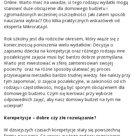
Online. Warto mieć na uwadze, iż tego rodzaju wydatki mogą
stanowić duże obciążenie dla domowego budżetu i
zgromadzonych wcześniej oszczędności. Jaki zatem sposób
nauczania wybrać? Oto kilka praktycznych wskazówek od
eksperta Mikrorata.pl.
Rok szkolny jest dla rodziców okresem, który wiąże się z
koniecznością ponoszenia wielu wydatków. Decyzja o
zapisaniu dziecka na korepetycje oraz różnego rodzaju inne
pozalekcyjne zajęcia musi być bardzo dobrze przemyślana.
Warto jest inwestować w sferę zainteresowań swojej
pociechy oraz na różne sposoby ułatwiać jej proces
przyswajania nierzadko bardzo trudnej wiedzy. Nie należy przy
tym zapominać, iż zajęcia pozalekcyjne, w zależności od ich
rodzaju i częstotliwości, mogą być sporym obciążeniem dla
domowego budżetu. Czym się kierować przy wyborze
odpowiednich zajęć, aby nasz domowy budżet na tym nie
ucierpiał?
Korepetycje – dobre czy złe rozwiązanie?
W dzisiejszych czasach korepetycje stały się powszechną
formą nauczania. Co więcej, na tego rodzaju rozwiązanie