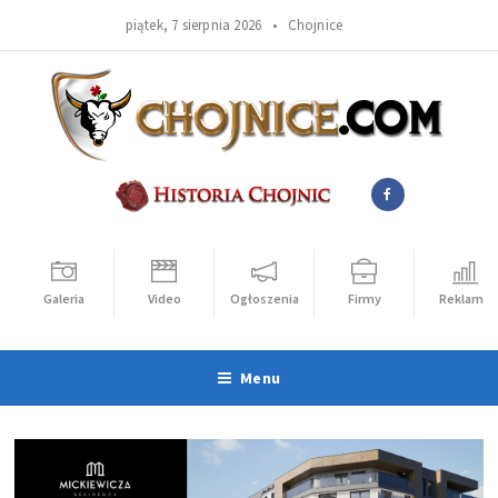
piątek, 7 sierpnia 2026 •
Chojnice
Galeria
Video
Ogłoszenia
Firmy
Reklama
Menu