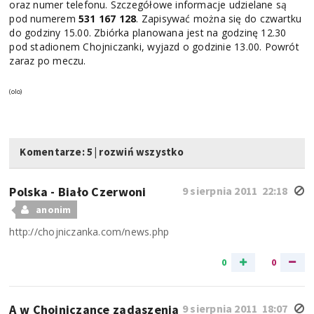
oraz numer telefonu. Szczegółowe informacje udzielane są
pod numerem
531 167 128
. Zapisywać można się do czwartku
do godziny 15.00. Zbiórka planowana jest na godzinę 12.30
pod stadionem Chojniczanki, wyjazd o godzinie 13.00. Powrót
zaraz po meczu.
(olo)
Komentarze: 5
|
rozwiń wszystko
Polska - Biało Czerwoni
9 sierpnia 2011 22:18
anonim
http://chojniczanka.com/news.php
0
0
A w Chojniczance zadaszenia
9 sierpnia 2011 18:07