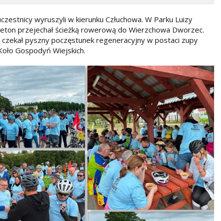
 uczestnicy wyruszyli w kierunku Człuchowa. W Parku Luizy
peleton przejechał ścieżką rowerową do Wierzchowa Dworzec.
ów czekał pyszny poczęstunek regeneracyjny w postaci zupy
Koło Gospodyń Wiejskich.