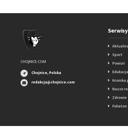
Serwisy
Aktualno
Sport
CHOJNICE.COM
Powiat
Edukacj
Chojnice, Polska
Kronika 
redakcja@chojnice.com
Nasze r
Zdrowie
Felieton