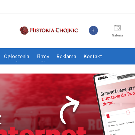
Galeria
Ogłoszenia
Firmy
Reklama
Kontakt