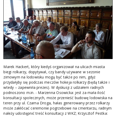
Marek Hackert, który kiedyś organizował na ulicach miasta
biegi rolkarzy, dopytywał, czy bandy używane w sezonie
zimowym na lodowisku mogą być także po nim, gdyż
przydałyby się podczas meczów hokeja rolkarzy (będą także i
wtedy – zapewniła prezes). W dyskusji z udziałem radnych
podnoszono m.in. - Marzenna Osowicka: jest za mała ilość
konsultacji społecznych, może przenieść budowę lodowiska na
teren przy ul. Czarna Droga, hałas generowany przez rolkarzy
może zakłócać ceremonie pogrzebowe na cmentarzu, radnym
należy udostępnić treść konsultacji z WKZ; Krzysztof Pestka: