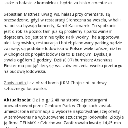
także o hałasie z kompleksu, będzie za blisko cmentarza.
Sebastian Matthes: uwagi ws. hałasu przy cmentarzu są
przesadzone, gdyż w restauracji Słoneczna są wesela, w hali i
na boisku bywają koncerty; Kamil Kaczmarek: To spotkanie
jest o rok za późno; tam już są problemy z parkowaniem i
dojazdem, bo jest tam nie tylko Park Wodny i hala sportowa,
ale i targowisko, restauracja i hotel; planowany parking będzie
za mały, są podobne lodowiska w Polsce wiele tańsze, niż ten
w Chojnicach; projekt lodowiska to Bizancjum. Dyskusja
trwała ogółem 3 godziny. Dziś (8.07) burmistrz Arseniusz
Finster ma podjąć decyzję ws. zatwierdzenia wyniku przetargu
na budowę lodowiska.
Zapis audio
I cz. obrad komisji RM Chojnic nt. budowy
sztucznego lodowiska.
Aktualizacja
: Dziś o g.12.48 na stronie z przetargami
prowadzonymi przez Centrum Park w Chojnicach została
umieszczona informacja o wyborze najkorzystniejszej oferty
w zamówieniu na wybudowanie sztucznego lodowiska. Złożyła
ją firma TELMAX z Człuchowa. Zaoferowała kwotę 14,45 mln