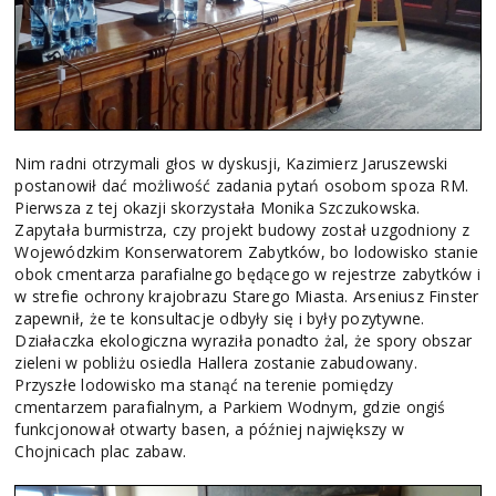
Nim radni otrzymali głos w dyskusji, Kazimierz Jaruszewski
postanowił dać możliwość zadania pytań osobom spoza RM.
Pierwsza z tej okazji skorzystała Monika Szczukowska.
Zapytała burmistrza, czy projekt budowy został uzgodniony z
Wojewódzkim Konserwatorem Zabytków, bo lodowisko stanie
obok cmentarza parafialnego będącego w rejestrze zabytków i
w strefie ochrony krajobrazu Starego Miasta. Arseniusz Finster
zapewnił, że te konsultacje odbyły się i były pozytywne.
Działaczka ekologiczna wyraziła ponadto żal, że spory obszar
zieleni w pobliżu osiedla Hallera zostanie zabudowany.
Przyszłe lodowisko ma stanąć na terenie pomiędzy
cmentarzem parafialnym, a Parkiem Wodnym, gdzie ongiś
funkcjonował otwarty basen, a później największy w
Chojnicach plac zabaw.