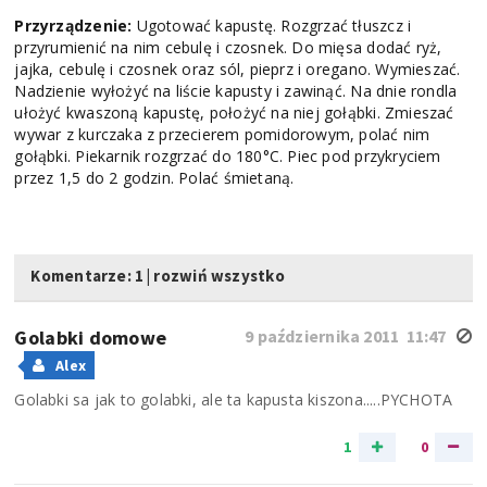
Przyrządzenie:
Ugotować kapustę. Rozgrzać tłuszcz i
przyrumienić na nim cebulę i czosnek. Do mięsa dodać ryż,
jajka, cebulę i czosnek oraz sól, pieprz i oregano. Wymieszać.
Nadzienie wyłożyć na liście kapusty i zawinąć. Na dnie rondla
ułożyć kwaszoną kapustę, położyć na niej gołąbki. Zmieszać
wywar z kurczaka z przecierem pomidorowym, polać nim
gołąbki. Piekarnik rozgrzać do 180°C. Piec pod przykryciem
przez 1,5 do 2 godzin. Polać śmietaną.
Komentarze: 1
|
rozwiń wszystko
Golabki domowe
9 października 2011 11:47
Alex
Golabki sa jak to golabki, ale ta kapusta kiszona.....PYCHOTA
1
0