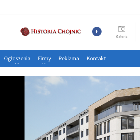
Galeria
Ogłoszenia
Firmy
Reklama
Kontakt