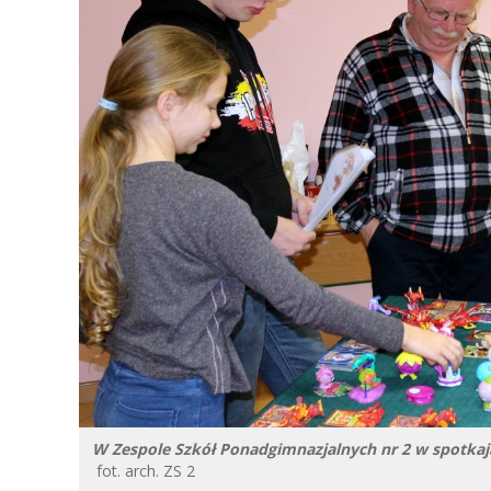
W Zespole Szkół Ponadgimnazjalnych nr 2 w spotkają 
fot. arch. ZS 2