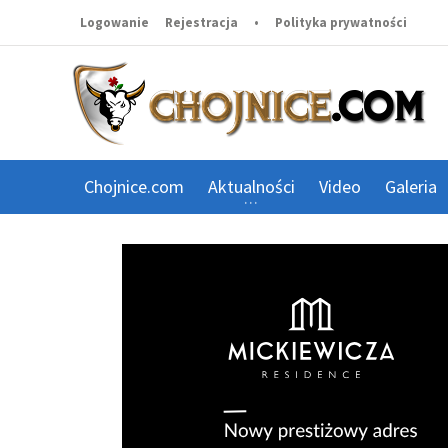
Logowanie
Rejestracja
•
Polityka prywatności
Chojnice.com
Aktualności
Video
Galeria