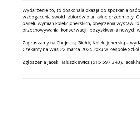
Wydarzenie to, to doskonała okazja do spotkania os
wzbogacenia swoich zbiorów o unikalne przedmioty. 
panelu wymian kolekcjonerskich, obejrzenia wystaw roż
przechowywania, konserwacji i pozyskiwania nowych 
Zapraszamy na Chojnicką Giełdę Kolekcjonerską – wydar
Czekamy na Was 22 marca 2025 roku w Zespole Szkół n
Zgłoszenia Jacek Hałuszkiewicz (515 597 343), jacek.h