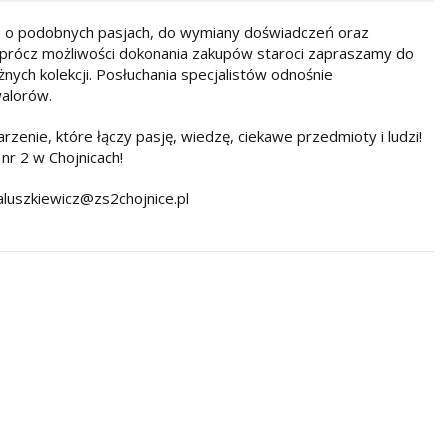
ób o podobnych pasjach, do wymiany doświadczeń oraz
Oprócz możliwości dokonania zakupów staroci zapraszamy do
nych kolekcji. Posłuchania specjalistów odnośnie
walorów.
zenie, które łączy pasję, wiedzę, ciekawe przedmioty i ludzi!
r 2 w Chojnicach!
aluszkiewicz@zs2chojnice.pl