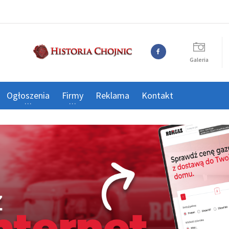
Galeria
Ogłoszenia
Firmy
Reklama
Kontakt