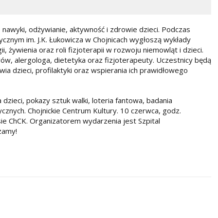
nawyki, odżywianie, aktywność i zdrowie dzieci. Podczas
stycznym im. J.K. Łukowicza w Chojnicach wygłoszą wykłady
ii, żywienia oraz roli fizjoterapii w rozwoju niemowląt i dzieci.
w, alergologa, dietetyka oraz fizjoterapeuty. Uczestnicy będą
a dzieci, profilaktyki oraz wspierania ich prawidłowego
zieci, pokazy sztuk walki, loteria fantowa, badania
tycznych. Chojnickie Centrum Kultury. 10 czerwca, godz.
e ChCK. Organizatorem wydarzenia jest Szpital
szamy!