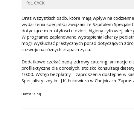
fot. ChCK
Oraz wszystkich osób, które mają wpływ na codzienne 
wydarzenia specjaliści związani ze Szpitalem Specjali
dotyczące m.in. otyłości u dzieci, higieny cyfrowej, alerg
W programie zaplanowano wystąpienia lekarzy pediatró
mogli wysłuchać praktycznych porad dotyczących zdrowi
rozwoju na różnych etapach życia.
Dodatkowo czekać będą: zdrowy catering, animacje dla d
profilaktyczne dla dorosłych, stoisko konsultacji diete
10:00
.
Wstęp bezpłatny – zaproszenia dostępne w kasi
Specjalistyczny im. J.K. Łukowicza w Chojnicach. Zapra
Łukasz Sajnaj