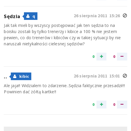
26 sierpnia 2011 15:26
Sędzia
q
Jak tak mieli by wszyscy postępować jak ten sędzia to na
boisku zostali by tylko trenerzy i kibice a 100 % nie jestem
pewien, co do trenerów i kibiców czy w takiej sytuacji by nie
naruszali nietykalności cielesnej sędziów?
0
0
26 sierpnia 2011 15:01
..
kibic
Ale jaja!! Widzialem to zdarzenie..Sędzia faktycznie przesadził!!
Powinien dać żółtą kartke!!
0
0