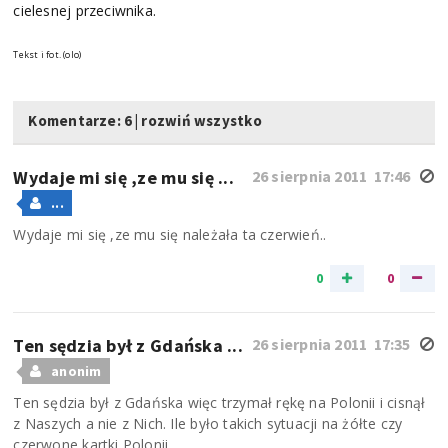
cielesnej przeciwnika.
Tekst i fot. (olo)
Komentarze: 6
|
rozwiń wszystko
Wydaje mi się ,ze mu się ...
26 sierpnia 2011 17:46
...
Wydaje mi się ,ze mu się należała ta czerwień..
0
0
Ten sędzia był z Gdańska ...
26 sierpnia 2011 17:35
anonim
Ten sędzia był z Gdańska więc trzymał rękę na Polonii i cisnął
z Naszych a nie z Nich. Ile było takich sytuacji na żółte czy
czerwone kartki Polonii.