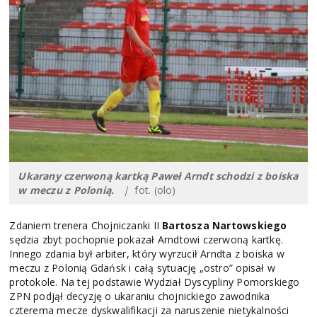
Ukarany czerwoną kartką Paweł Arndt schodzi z boiska
w meczu z Polonią.
|
fot. (olo)
Zdaniem trenera Chojniczanki II
Bartosza Nartowskiego
sędzia zbyt pochopnie pokazał Arndtowi czerwoną kartkę.
Innego zdania był arbiter, który wyrzucił Arndta z boiska w
meczu z Polonią Gdańsk i całą sytuację „ostro” opisał w
protokole. Na tej podstawie Wydział Dyscypliny Pomorskiego
ZPN podjął decyzję o ukaraniu chojnickiego zawodnika
czterema mecze dyskwalifikacji za naruszenie nietykalności