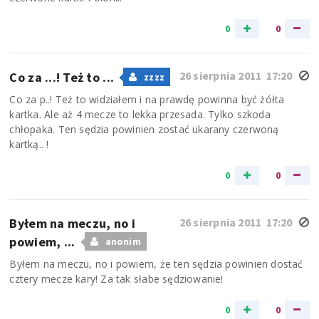
0
0
26 sierpnia 2011 17:20
Co za ...! Też to ...
zzzz
Co za p..! Też to widziałem i na prawdę powinna być żółta
kartka. Ale aż 4 mecze to lekka przesada. Tylko szkoda
chłopaka. Ten sędzia powinien zostać ukarany czerwoną
kartką.. !
0
0
Byłem na meczu, no i
26 sierpnia 2011 17:20
powiem, ...
anonim
Byłem na meczu, no i powiem, że ten sędzia powinien dostać
cztery mecze kary! Za tak słabe sędziowanie!
0
0