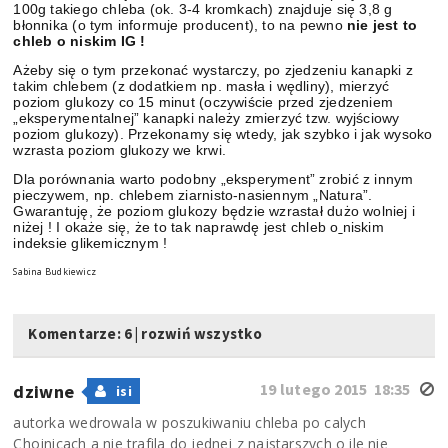
100g takiego chleba (ok. 3-4 kromkach) znajduje się 3,8 g
błonnika (o tym informuje producent), to na pewno
nie jest to
chleb o niskim IG !
Ażeby się o tym przekonać wystarczy, po zjedzeniu kanapki z
takim chlebem (z dodatkiem np. masła i wędliny), mierzyć
poziom glukozy co 15 minut (oczywiście przed zjedzeniem
„eksperymentalnej” kanapki należy zmierzyć tzw. wyjściowy
poziom glukozy). Przekonamy się wtedy, jak szybko i jak wysoko
wzrasta poziom glukozy we krwi.
Dla porównania warto podobny „eksperyment” zrobić z innym
pieczywem, np. chlebem ziarnisto-nasiennym „Natura”.
Gwarantuję, że poziom glukozy będzie wzrastał dużo wolniej i
niżej ! I okaże się, że to tak naprawdę jest chleb o
niskim
indeksie glikemicznym !
Sabina Budkiewicz
Komentarze: 6
|
rozwiń wszystko
19 lutego 2015 18:35
dziwne
isi
autorka wedrowala w poszukiwaniu chleba po calych
Chojnicach a nie trafila do jednej z najstarszych o ile nie