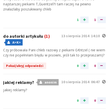
najstarszej piekarni T,Guentzel?I tam raczej na pewno
znalazlaby poszukiwany chleb
1
1
do autorki artykułu
(1)
13 sierpnia 2014 14:10
A>K>
Czy próbowała Pani chleb razowy z piekarni G€ntzel ( nie wiem
czy nie popełniłam błędu w pisowni, jeśli tak to przepraszam)?
0
0
Pokaż/ukryj odpowiedzi
10 sierpnia 2014 06:47
jakiej reklamy?
anonim
jakiej reklamy?
0
0