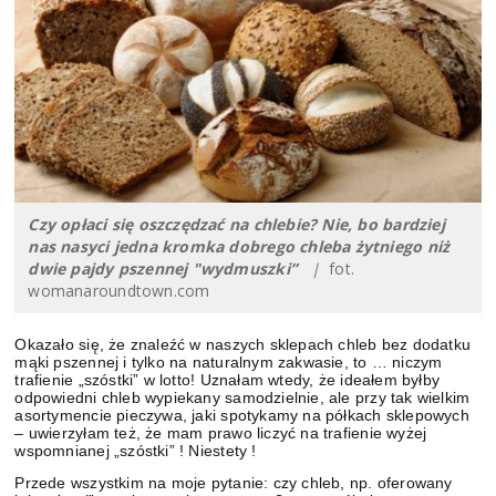
Czy opłaci się oszczędzać na chlebie? Nie, bo bardziej
nas nasyci jedna kromka dobrego chleba żytniego niż
dwie pajdy pszennej "wydmuszki”
|
fot.
womanaroundtown.com
Okazało się, że znaleźć w naszych sklepach chleb bez dodatku
mąki pszennej i tylko na naturalnym zakwasie, to … niczym
trafienie „szóstki” w lotto! Uznałam wtedy, że ideałem byłby
odpowiedni chleb wypiekany samodzielnie, ale przy tak wielkim
asortymencie pieczywa, jaki spotykamy na półkach sklepowych
– uwierzyłam też, że mam prawo liczyć na trafienie wyżej
wspomnianej „szóstki” ! Niestety !
Przede wszystkim na moje pytanie: czy chleb, np. oferowany