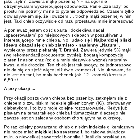
jako „żytni”, zawiera mąkę pszenną ? – na ogół nie
otrzymywałam wyczerpującej odpowiedzi. Panie „zza lady” po
prostu nie potrafiły mi na to pytanie odpowiedzieć. Czasem tylko
dowiadywałam się, że i owszem … trochę mąki pszennej w nim
jest. Taki chleb oczywiście od razu przestawał mnie interesować.
A ponieważ jestem dość uparta i dociekliwa nadal
„spacerowałam” po miejscowych sklepach w poszukiwaniu
interesującego mnie chleba. No i udało się !
Najbardziej bliski
ideału okazał się chleb ziarnisto - nasienny „Natura”
,
wypiekany przez piekarnię
T. Brunki
. Zawiera jedynie 5% mąki
(wg rekomendacji producenta: żytniej), bogatą kompozycję
ziaren i nasion oraz (co dla mnie niezwykle ważne) naturalny
kwas, a nie drożdże. Ten chleb jest tak sycący, że jednorazowo
nie da się go zjeść więcej niż dwie kromeczki. Nie ukrywam, że
nie jest on tani, bo mały bochenek (ok. 12. kromek) kosztuje
6,50 zł.
A przy okazji …
Przy okazji poszukiwań chleba bez pszenicy, zetknęłam się z
chlebem o tzw.
niskim indeksie glikemicznym
(IG), oferowanym
diabetykom. I to było moje kolejne rozczarowanie. Kiedyś już
pisałam na temat takiego chleba i tłumaczyłam dlaczego nie
zawsze jest on zalecany osobom chorującym na cukrzycę.
Po raz kolejny powtarzam: chleb o niskim indeksie glikemicznym
nie może mieć
miękkiej konsystencji
,
bo takowa świadczy
m.in. o niewielkiej zawartości błonnika ! Jeśli dla przykładu w