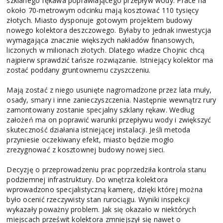
szklanego rękawa poprawiającego przepływ wody. Prace na
około 70-metrowym odcinku mają kosztować 110 tysięcy
złotych. Miasto dysponuje gotowym projektem budowy
nowego kolektora deszczowego. Byłaby to jednak inwestycja
wymagająca znacznie większych nakładów finansowych,
liczonych w milionach złotych. Dlatego władze Chojnic chcą
najpierw sprawdzić tańsze rozwiązanie. Istniejący kolektor ma
zostać poddany gruntownemu czyszczeniu.
Mają zostać z niego usunięte nagromadzone przez lata muły,
osady, smary i inne zanieczyszczenia. Następnie wewnątrz rury
zamontowany zostanie specjalny szklany rękaw. Według
założeń ma on poprawić warunki przepływu wody i zwiększyć
skuteczność działania istniejącej instalacji. Jeśli metoda
przyniesie oczekiwany efekt, miasto będzie mogło
zrezygnować z kosztownej budowy nowej sieci.
Decyzję o przeprowadzeniu prac poprzedziła kontrola stanu
podziemnej infrastruktury. Do wnętrza kolektora
wprowadzono specjalistyczną kamerę, dzięki której można
było ocenić rzeczywisty stan rurociągu. Wyniki inspekcji
wykazały poważny problem. Jak się okazało w niektórych
miejscach prześwit kolektora zmniejszył się nawet o