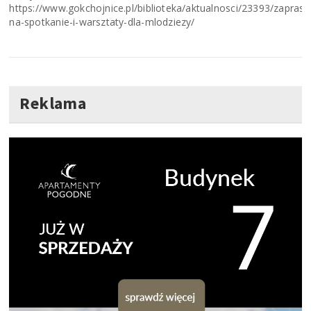
https://www.gokchojnice.pl/biblioteka/aktualnosci/23393/zapras
na-spotkanie-i-warsztaty-dla-mlodziezy/
Reklama