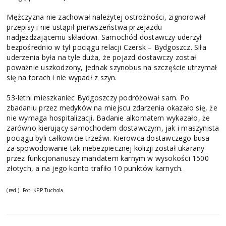
Mężczyzna nie zachował należytej ostrożności, zignorował
przepisy i nie ustąpił pierwszeństwa przejazdu
nadjeżdżającemu składowi. Samochód dostawczy uderzył
bezpośrednio w tył pociągu relacji Czersk – Bydgoszcz. Siła
uderzenia była na tyle duża, że pojazd dostawczy został
poważnie uszkodzony, jednak szynobus na szczęście utrzymał
się na torach i nie wypadł z szyn.
53-letni mieszkaniec Bydgoszczy podróżował sam. Po
zbadaniu przez medyków na miejscu zdarzenia okazało się, że
nie wymaga hospitalizacji. Badanie alkomatem wykazało, że
zarówno kierujący samochodem dostawczym, jak i maszynista
pociągu byli całkowicie trzeźwi. Kierowca dostawczego busa
za spowodowanie tak niebezpiecznej kolizji został ukarany
przez funkcjonariuszy mandatem karnym w wysokości 1500
złotych, a na jego konto trafiło 10 punktów karnych.
(red.). Fot. KPP Tuchola