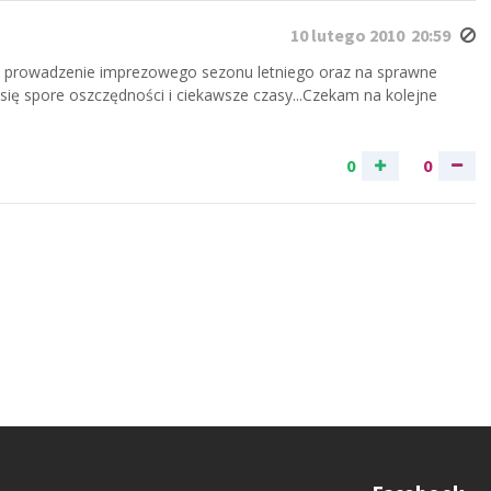
10 lutego 2010 20:59
c, prowadzenie imprezowego sezonu letniego oraz na sprawne
ię spore oszczędności i ciekawsze czasy...Czekam na kolejne
0
0