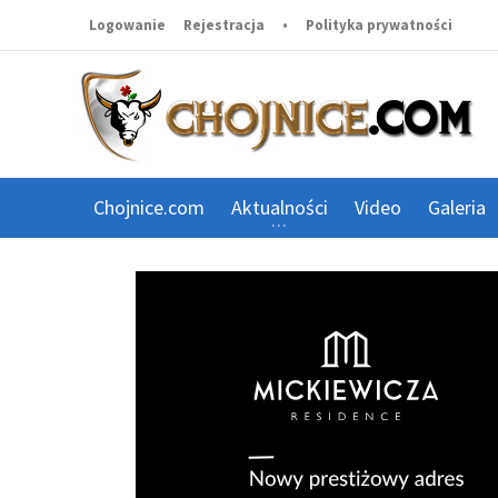
Logowanie
Rejestracja
•
Polityka prywatności
Chojnice.com
Aktualności
Video
Galeria