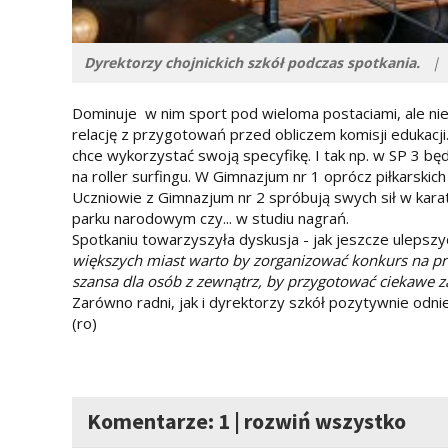
Dyrektorzy chojnickich szkół podczas spotkania.
|
f
Dominuje w nim sport pod wieloma postaciami, ale nie t
relację z przygotowań przed obliczem komisji edukacji.
chce wykorzystać swoją specyfikę. I tak np. w SP 3 będą
na roller surfingu. W Gimnazjum nr 1 oprócz piłkarsk
Uczniowie z Gimnazjum nr 2 spróbują swych sił w kara
parku narodowym czy... w studiu nagrań.
Spotkaniu towarzyszyła dyskusja - jak jeszcze ulepszy
większych miast warto by zorganizować konkurs na p
szansa dla osób z zewnątrz, by przygotować ciekawe z
Zarówno radni, jak i dyrektorzy szkół pozytywnie odnieśl
(ro)
Komentarze: 1
|
rozwiń wszystko