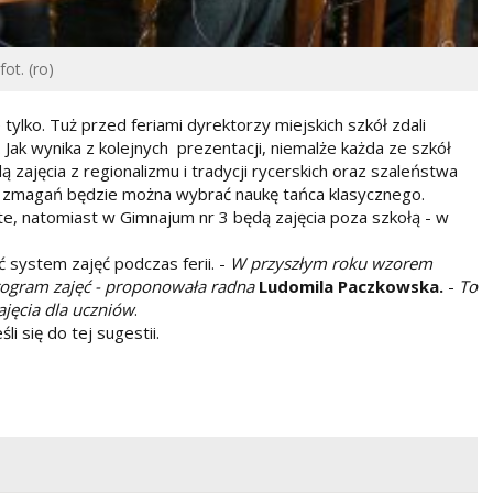
ot. (ro)
ylko. Tuż przed feriami dyrektorzy miejskich szkół zdali
 Jak wynika z kolejnych prezentacji, niemalże każda ze szkół
 zajęcia z regionalizmu i tradycji rycerskich oraz szaleństwa
ich zmagań będzie można wybrać naukę tańca klasycznego.
te, natomiast w Gimnajum nr 3 będą zajęcia poza szkołą - w
ć system zajęć podczas ferii. -
W przyszłym roku wzorem
rogram zajęć - proponowała radna
Ludomila Paczkowska.
-
To
ajęcia dla uczniów
.
i się do tej sugestii.